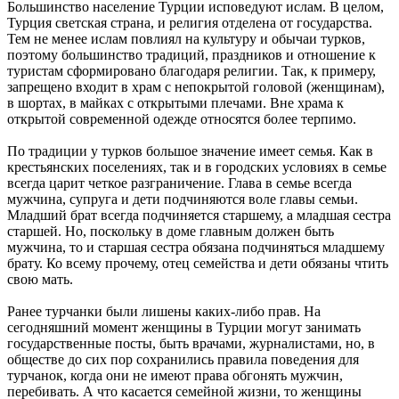
Большинство население Турции исповедуют ислам. В целом,
Турция светская страна, и религия отделена от государства.
Тем не менее ислам повлиял на культуру и обычаи турков,
поэтому большинство традиций, праздников и отношение к
туристам сформировано благодаря религии. Так, к примеру,
запрещено входит в храм с непокрытой головой (женщинам),
в шортах, в майках с открытыми плечами. Вне храма к
открытой современной одежде относятся более терпимо.
По традиции у турков большое значение имеет семья. Как в
крестьянских поселениях, так и в городских условиях в семье
всегда царит четкое разграничение. Глава в семье всегда
мужчина, супруга и дети подчиняются воле главы семьи.
Младший брат всегда подчиняется старшему, а младшая сестра
старшей. Но, поскольку в доме главным должен быть
мужчина, то и старшая сестра обязана подчиняться младшему
брату. Ко всему прочему, отец семейства и дети обязаны чтить
свою мать.
Ранее турчанки были лишены каких-либо прав. На
сегодняшний момент женщины в Турции могут занимать
государственные посты, быть врачами, журналистами, но, в
обществе до сих пор сохранились правила поведения для
турчанок, когда они не имеют права обгонять мужчин,
перебивать. А что касается семейной жизни, то женщины