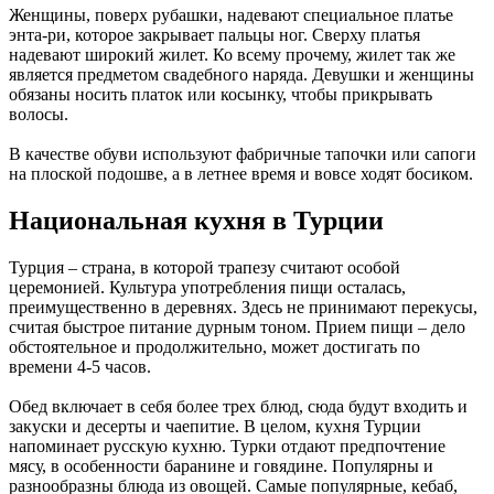
Женщины, поверх рубашки, надевают специальное платье
энта-ри, которое закрывает пальцы ног. Сверху платья
надевают широкий жилет. Ко всему прочему, жилет так же
является предметом свадебного наряда. Девушки и женщины
обязаны носить платок или косынку, чтобы прикрывать
волосы.
В качестве обуви используют фабричные тапочки или сапоги
на плоской подошве, а в летнее время и вовсе ходят босиком.
Национальная кухня в Турции
Турция – страна, в которой трапезу считают особой
церемонией. Культура употребления пищи осталась,
преимущественно в деревнях. Здесь не принимают перекусы,
считая быстрое питание дурным тоном. Прием пищи – дело
обстоятельное и продолжительно, может достигать по
времени 4-5 часов.
Обед включает в себя более трех блюд, сюда будут входить и
закуски и десерты и чаепитие. В целом, кухня Турции
напоминает русскую кухню. Турки отдают предпочтение
мясу, в особенности баранине и говядине. Популярны и
разнообразны блюда из овощей. Самые популярные, кебаб,