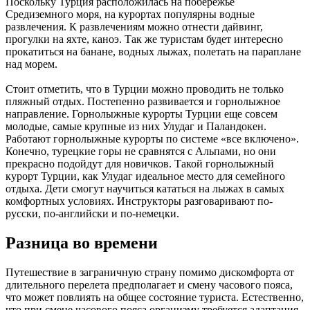
Поскольку Турция расположилась на побережье
Средиземного моря, на курортах популярны водные
развлечения. К развлечениям можно отнести дайвинг,
прогулки на яхте, каноэ. Так же туристам будет интересно
прокатиться на банане, водных лыжах, полетать на параплане
над морем.
Стоит отметить, что в Турции можно проводить не только
пляжный отдых. Постепенно развивается и горнолыжное
направление. Горнолыжные курорты Турции еще совсем
молодые, самые крупные из них Улудаг и Паландокен.
Работают горнолыжные курорты по системе «все включено».
Конечно, турецкие горы не сравнятся с Альпами, но они
прекрасно подойдут для новичков. Такой горнолыжный
курорт Турции, как Улудаг идеальное место для семейного
отдыха. Дети смогут научиться кататься на лыжах в самых
комфортных условиях. Инструкторы разговаривают по-
русски, по-английски и по-немецки.
Разница во времени
Путешествие в заграничную страну помимо дискомфорта от
длительного перелета предполагает и смену часового пояса,
что может повлиять на общее состояние туриста. Естественно,
что при смене часового пояса организму требуется адаптация