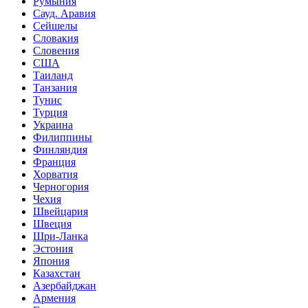
Румыния
Сауд. Аравия
Сейшелы
Словакия
Словения
США
Таиланд
Танзания
Тунис
Турция
Украина
Филиппины
Финляндия
Франция
Хорватия
Черногория
Чехия
Швейцария
Швеция
Шри-Ланка
Эстония
Япония
Казахстан
Азербайджан
Армения