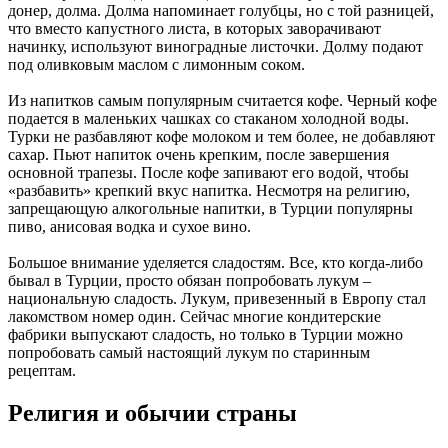
донер, долма. Долма напоминает голубцы, но с той разницей,
что вместо капустного листа, в которых заворачивают
начинку, используют виноградные листочки. Долму подают
под оливковым маслом с лимонным соком.
Из напитков самым популярным считается кофе. Черный кофе
подается в маленьких чашках со стаканом холодной воды.
Турки не разбавляют кофе молоком и тем более, не добавляют
сахар. Пьют напиток очень крепким, после завершения
основной трапезы. После кофе запивают его водой, чтобы
«разбавить» крепкий вкус напитка. Несмотря на религию,
запрещающую алкогольные напитки, в Турции популярны
пиво, анисовая водка и сухое вино.
Большое внимание уделяется сладостям. Все, кто когда-либо
бывал в Турции, просто обязан попробовать лукум –
национальную сладость. Лукум, привезенный в Европу стал
лакомством номер один. Сейчас многие кондитерские
фабрики выпускают сладость, но только в Турции можно
попробовать самый настоящий лукум по старинным
рецептам.
Религия и обычии страны