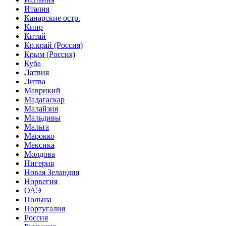
Италия
Канарские остр.
Кипр
Китай
Кр.край (Россия)
Крым (Россия)
Куба
Латвия
Литва
Маврикий
Мадагаскар
Малайзия
Мальдивы
Мальта
Марокко
Мексика
Молдова
Нигерия
Новая Зеландия
Норвегия
ОАЭ
Польша
Португалия
Россия