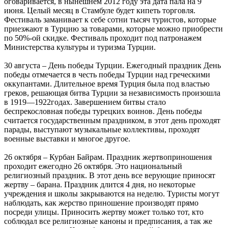
оговаривается, в нынешнем 2012 году эта дата пала на 9
июня. Целый месяц в Стамбуле будет кипеть торговля.
Фестиваль заманивает к себе сотни тысяч туристов, которые
приезжают в Турцию за товарами, которые можно приобрести
по 50%-ой скидке. Фестиваль проходит под патронажем
Министерства культуры и туризма Турции.
30 августа – День победы Турции. Ежегодный праздник День
победы отмечается в честь победы Турции над греческими
оккупантами. Длительное время Турция была под властью
греков, решающая битва Турции за независимость произошла
в 1919—1922годах. Завершением битвы стало
беспрекословная победы турецких воинов. День победы
считается государственным праздником, в этот день проходят
парады, выступают музыкальные коллективы, проходят
военные выставки и многое другое.
26 октября – Курбан Байрам. Праздник жертвоприношения
проходит ежегодно 26 октября. Это национальный
религиозный праздник. В этот день все верующие приносят
жертву – барана. Праздник длится 4 дня, но некоторые
учреждения и школы закрываются на неделю. Туристы могут
наблюдать, как жерство приношение производят прямо
посреди улицы. Приносить жертву может только тот, кто
соблюдал все религиозные каноны и предписания, а так же