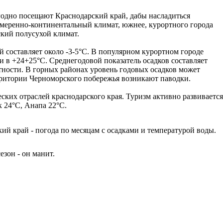
егодно посещают Краснодарский край, дабы насладиться
меренно-континентальный климат, южнее, курортного города
ский полусухой климат.
й составляет около -3-5°С. В популярном курортном городе
и в +24+25°С. Среднегодовой показатель осадков составляет
стности. В горных районах уровень годовых осадков может
ерритории Черноморского побережья возникают паводки.
ских отраслей краснодарского края. Туризм активно развивается
к 24°C, Анапа 22°C.
кий край - погода по месяцам с осадками и температурой воды.
езон - он манит.