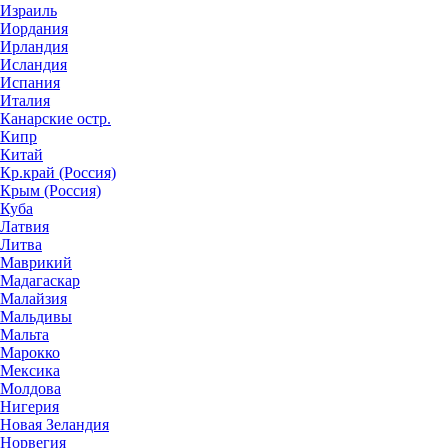
Израиль
Иордания
Ирландия
Исландия
Испания
Италия
Канарские остр.
Кипр
Китай
Кр.край (Россия)
Крым (Россия)
Куба
Латвия
Литва
Маврикий
Мадагаскар
Малайзия
Мальдивы
Мальта
Марокко
Мексика
Молдова
Нигерия
Новая Зеландия
Норвегия