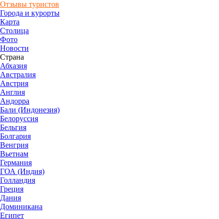
Отзывы туристов
Города и курорты
Карта
Столица
Фото
Новости
Страна
Абхазия
Австралия
Австрия
Англия
Андорра
Бали (Индонезия)
Белоруссия
Бельгия
Болгария
Венгрия
Вьетнам
Германия
ГОА (Индия)
Голландия
Греция
Дания
Доминикана
Египет