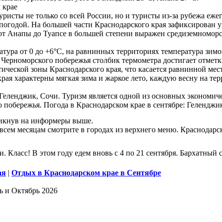
 крае
ристы не только со всей России, но и туристы из-за рубежа еж
огодой. На большей части Краснодарского края зафиксирован у
 от Анапы до Туапсе в большей степени выражен средиземномор
тура от 0 до +6°С, на равнинных территориях температура зимо
 Черноморского побережья столбик термометра достигает отметк
атической зоны Краснодарского края, что касается равнинной ме
 края характерны мягкая зима и жаркое лето, каждую весну на т
Геленджик, Сочи. Туризм является одной из основных экономиче
 побережья. Погода в Краснодарском крае в сентябре: Геленджи
ликнув на информеры выше.
 всем месяцам смотрите в городах из верхнего меню. Краснодарс
и. Класс! В этом году едем вновь с 4 по 21 сентября. Бархатный с
ая
|
Отдых в Краснодарском крае в Сентябре
ь и Октябрь 2026