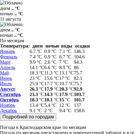
днем
.. °C
ночью
.. °C
11 августа
днем
.. °C
ночью
.. °C
По месяцам
Температура:
днем
ночью
воды
осадки
Январь
6.7 °C
0.9 °C
7.1 °C
146.3
Февраль
7.4 °C
0.9 °C
6.7 °C
104.6
Март
9.9 °C
2.6 °C
7 °C
94.3
Апрель
14.1 °C
6.6 °C
8.9 °C
86
Май
18.3 °C
11.3 °C
13.1 °C
75.7
Июнь
23 °C
15.6 °C
17 °C
82.1
Июль
25.9 °C
17.7 °C
19.7 °C
75.7
Август
26.3
°C
17.9
°C
20.3
°C
92.9
Сентябрь
23.3
°C
14.3
°C
17.9
°C
103.7
Октябрь
18.3
°C
10.1
°C
15
°C
101.7
Ноябрь
13.4 °C
5.4 °C
12 °C
137
Декабрь
9.1 °C
2 °C
9.4 °C
158.6
Погода в Краснодарском крае по месяцам
Погода по месяцам представлена в температурной таблице и в от