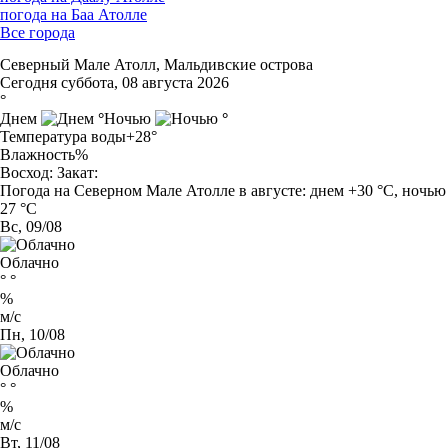
погода на Баа Атолле
Все города
Северный Мале Атолл, Мальдивские острова
Сегодня суббота, 08 августа 2026
°
Днем
°
Ночью
°
Температура воды
+28°
Влажность
%
Восход:
Закат:
Погода на Северном Мале Атолле в августе: днем +30 °C, ночью
27 °C
Вс, 09/08
Облачно
°
°
%
м/с
Пн, 10/08
Облачно
°
°
%
м/с
Вт, 11/08