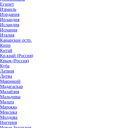
Египет
Израиль
Иордания
Ирландия
Исландия
Испания
Италия
Канарские остр.
Кипр
Китай
Кр.край (Россия)
Крым (Россия)
Куба
Латвия
Литва
Маврикий
Мадагаскар
Малайзия
Мальдивы
Мальта
Марокко
Мексика
Молдова
Нигерия
Новая Зеландия