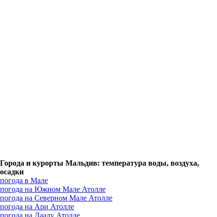
Города и курорты Мальдив: температура воды, воздуха,
осадки
погода в Мале
погода на Южном Мале Атолле
погода на Северном Мале Атолле
погода на Ари Атолле
погода на Даалу Атолле