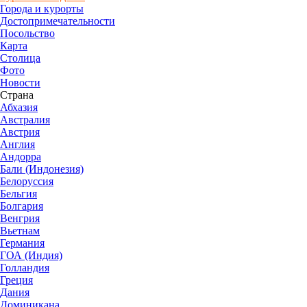
Города и курорты
Достопримечательности
Посольство
Карта
Столица
Фото
Новости
Страна
Абхазия
Австралия
Австрия
Англия
Андорра
Бали (Индонезия)
Белоруссия
Бельгия
Болгария
Венгрия
Вьетнам
Германия
ГОА (Индия)
Голландия
Греция
Дания
Доминикана