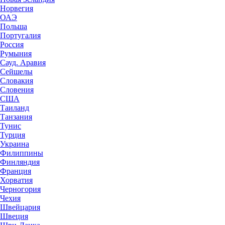
Норвегия
ОАЭ
Польша
Португалия
Россия
Румыния
Сауд. Аравия
Сейшелы
Словакия
Словения
США
Таиланд
Танзания
Тунис
Турция
Украина
Филиппины
Финляндия
Франция
Хорватия
Черногория
Чехия
Швейцария
Швеция