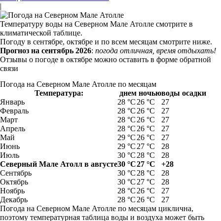
|
Температуру воды на Северном Мале Атолле смотрите в
климатической таблице.
Погоду в сентябре, октябре и по всем месяцам смотрите ниже.
Прогноз на сентябрь 2026
:
погода отличная, время отдыхать!
Отзывы о погоде в октябре можно оставить в форме обратной
связи
Погода на Северном Мале Атолле по месяцам
Температура:
днем
ночью
воды
осадки
Январь
28 °C
26 °C
27
Февраль
28 °C
26 °C
27
Март
28 °C
26 °C
27
Апрель
28 °C
26 °C
27
Май
29 °C
26 °C
27
Июнь
29 °C
27 °C
28
Июль
30 °C
28 °C
28
Северный Мале Атолл в августе
30 °C
27 °C
+28
Сентябрь
30 °C
28 °C
28
Октябрь
30 °C
27 °C
28
Ноябрь
28 °C
26 °C
27
Декабрь
28 °C
26 °C
27
Погода на Северном Мале Атолле по месяцам циклична,
поэтому температурная таблица воды и воздуха может быть