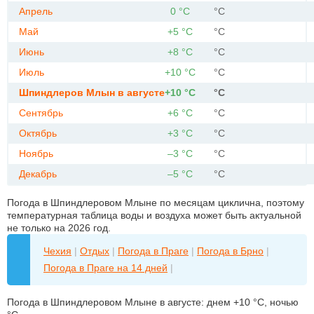
Апрель
0 °C
°C
Май
+5 °C
°C
Июнь
+8 °C
°C
Июль
+10 °C
°C
Шпиндлеров Млын в августе
+10 °C
°C
Сентябрь
+6 °C
°C
Октябрь
+3 °C
°C
Ноябрь
–3 °C
°C
Декабрь
–5 °C
°C
Погода в Шпиндлеровом Млыне по месяцам циклична, поэтому
температурная таблица воды и воздуха может быть актуальной
не только на 2026 год.
Чехия
|
Отдых
|
Погода в Праге
|
Погода в Брно
|
Погода в Праге на 14 дней
|
Погода в Шпиндлеровом Млыне в августе: днем +10 °C, ночью