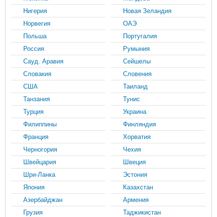
Нигерия
Новая Зеландия
Норвегия
ОАЭ
Польша
Португалия
Россия
Румыния
Сауд. Аравия
Сейшелы
Словакия
Словения
США
Таиланд
Танзания
Тунис
Турция
Украина
Филиппины
Финляндия
Франция
Хорватия
Черногория
Чехия
Швейцария
Швеция
Шри-Ланка
Эстония
Япония
Казахстан
Азербайджан
Армения
Грузия
Таджикистан