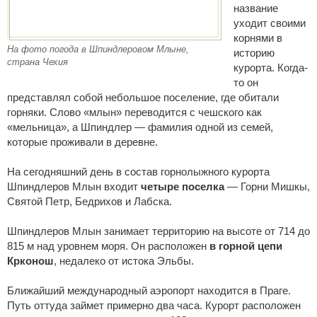
название
уходит своими
корнями в
На фото погода в Шпиндлеровом Млыне,
историю
страна Чехия
курорта. Когда-
то он
представлял собой небольшое поселение, где обитали
горняки. Слово «млын» переводится с чешского как
«мельница», а Шпиндлер — фамилия одной из семей,
которые проживали в деревне.
На сегодняшний день в состав горнолыжного курорта
Шпиндлеров Млын входит
четыре поселка
— Горни Мишкы,
Святой Петр, Бедрихов и Лабска.
Шпиндлеров Млын занимает территорию на высоте от 714 до
815 м над уровнем моря. Он расположен
в горной цепи
Крконош
, недалеко от истока Эльбы.
Ближайший международный аэропорт находится в Праге.
Путь оттуда займет примерно два часа. Курорт расположен