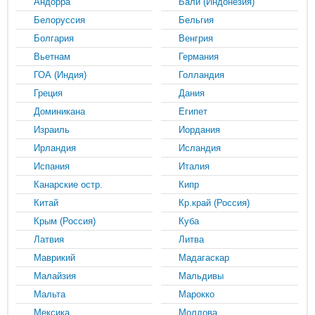
Андорра
Бали (Индонезия)
Белоруссия
Бельгия
Болгария
Венгрия
Вьетнам
Германия
ГОА (Индия)
Голландия
Греция
Дания
Доминикана
Египет
Израиль
Иордания
Ирландия
Исландия
Испания
Италия
Канарские остр.
Кипр
Китай
Кр.край (Россия)
Крым (Россия)
Куба
Латвия
Литва
Маврикий
Мадагаскар
Малайзия
Мальдивы
Мальта
Марокко
Мексика
Молдова