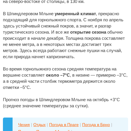
на северо-востоке от столицы, в 130 км.
В Шпиндлеровом Млыне
умеренный климат
, прекрасно
подходящий для горнолыжного спорта. С ноября по апрель
здесь устойчивый снежный покров, а значит, и разгар
туристического сезона. И все же
открытие сезона
обычно
происходит в начале декабря. Толщина покрова составляет
не менее метра, а в некоторых местах достигает трех
метров. Здесь всегда работают снежные пушки на случай,
если природа начнет капризничать.
Во время горнолыжного сезона средняя температура на
вершине составляет
около –7°С
, в низине — примерно –3°С,
а в средней части столбик термометра держится около
отметки –5°С.
Прогноз погоды в Шпиндлеровом Млыне на октябрь +3°C
(среднее значение температуры за сутки).
Чехия
|
Отдых
|
Погода в Праге
|
Погода в Брно
|