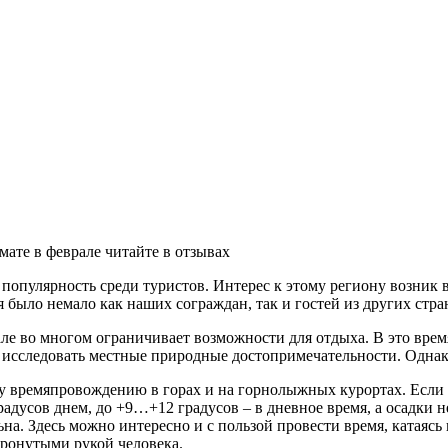
мате в феврале читайте в отзывах
популярность среди туристов. Интерес к этому региону возник
 было немало как наших сограждан, так и гостей из других стра
але во многом ограничивает возможности для отдыха. В это время
ет, исследовать местные природные достопримечательности. Одна
у времяпровождению в горах и на горнолыжных курортах. Если 
радусов днем, до +9…+12 градусов – в дневное время, а осадки н
ьна. Здесь можно интересно и с пользой провести время, катаяс
ронутыми рукой человека.