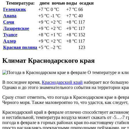
Температура:
днем
ночью
воды
осадки
Геленджик
+7 °С
0 °С
+7 °С
66
Анапа
+5 °С
-1 °С
+7 °С
40
Сочи
+9 °С
+2 °С
+8 °С
117
Лазаревское
+9 °С
+2 °С
+9 °С
117
Туапсе
+8 °С
+1 °С
+8 °С
152
Адлер
+9 °С
+2 °С
+8 °С
117
Красная поляна
+5 °С
–2 °С
123
Климат Краснодарского края
О температуре и кли
В последнее время,
Краснодарский край
набирает все большую 
Однако и до этого знаменательного события на территории края
Сразу стоит отметить, что погода в Краснодарском крае в февр
Черного моря. Также маловероятно то, что удастся, как следу
Краснодарский край в феврале отлично способствует активном
и нестабильной, температура воздуха может скакать от -5…-7 г
погода в феврале в горных районах края по-настоящему стабил
просто наслаждаясь прекрасными природными пейзажами, не т