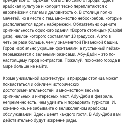
прежде всего, поражает богатство самого города. Здесь
арабская культура и колорит тесно переплетаются с
европейским стилем и деловитостью. В столице полно
мечетей, но вместе с тем, множество небоскребов, которые
располагаются вдоль набережной. Обязательно оцените
оригинальность офисного здания «Ворота столицы» (Capital
gate), наклон которого составляет 18 градусов. А это в
четыре раза больше, чем у знаменитой Пизанской башни.
Город изобильно украшен фонтанами, а пустынный пейзаж
перемежается с зелеными оазисами. Абу-Даби – это по-
настоящему город контрастов. Пожалуй, похожего города в
мире больше не найти.
Кроме уникальной архитектуры и природы столица может
похвастаться и обилием исторических
достопримечательностей, и множеством весьма
оригинальных и интересных мест. Абу-Даби в феврале,
непременно есть, чем удивить и порадовать туристов. И,
конечно же, не забывайте о великолепном арабском
обслуживании. Здесь ценят каждого гостя. В Абу-Даби вам
действительно будут искренне рады.