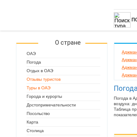
П
О стране
Аджман
ОАЭ
Аджман
Погода
Аджман
Отдых в ОАЭ
Аджман
Отзывы туристов
Погода
Туры в ОАЭ
Города и курорты
Погода в А
воздуха: д
Достопримечательности
Таблица пр
Посольство
показателе
Карта
Столица