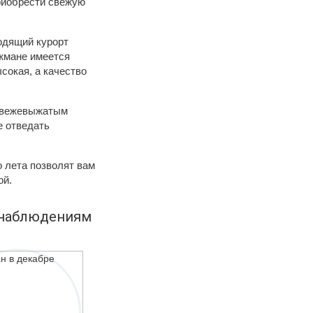
приобрести свежую
ходящий курорт
джмане имеется
сокая, а качество
 свежевыжатым
е отведать
 лета позволят вам
ой.
 наблюдениям