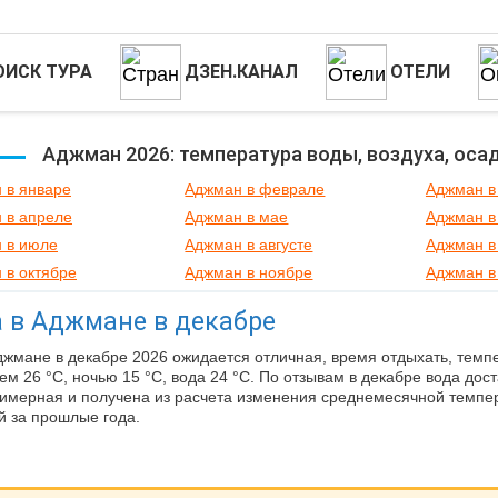
ОИСК ТУРА
ДЗЕН.КАНАЛ
ОТЕЛИ
Аджман 2026: температура воды, воздуха, оса
 в январе
Аджман в феврале
Аджман в
 в апреле
Аджман в мае
Аджман в
 в июле
Аджман в августе
Аджман в
 в октябре
Аджман в ноябре
Аджман в
 в Аджмане в декабре
джмане в декабре 2026 ожидается отличная, время отдыхать, темп
нем 26 °C, ночью 15 °C, вода 24 °C. По отзывам в декабре вода дос
имерная и получена из расчета изменения среднемесячной темпер
й за прошлые года.