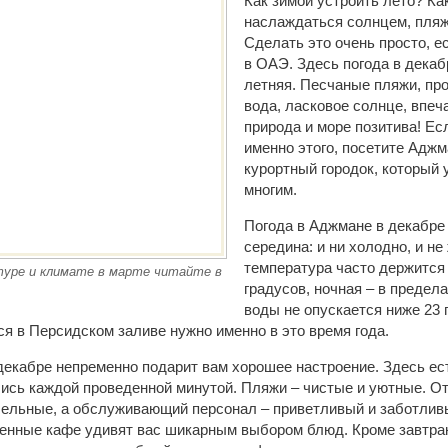
Как зимой устроить лето? Как
наслаждаться солнцем, пляж
Сделать это очень просто, е
в ОАЭ. Здесь погода в дека
летняя. Песчаные пляжи, пр
вода, ласковое солнце, впе
природа и море позитива! Ес
именно этого, посетите Адж
курортный городок, который
многим.
Погода в Аджмане в декабре 
середина: и ни холодно, и не
температура часто держится 
уре и климате в марте читайте в
градусов, ночная – в предел
воды не опускается ниже 23 
ся в Персидском заливе нужно именно в это время года.
екабре непременно подарит вам хорошее настроение. Здесь ес
ись каждой проведенной минутой. Пляжи – чистые и уютные. От
ельные, а обслуживающий персонал – приветливый и заботлив
енные кафе удивят вас шикарным выбором блюд. Кроме завтрак