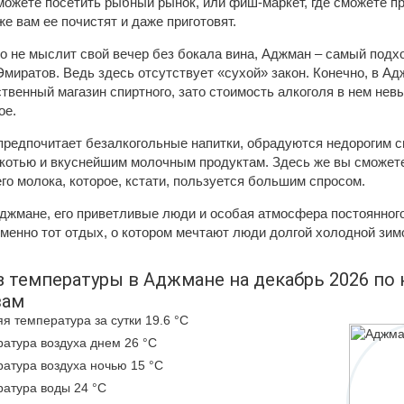
можете посетить рыбный рынок, или фиш-маркет, где сможете 
же вам ее почистят и даже приготовят.
то не мыслит свой вечер без бокала вина, Аджман – самый под
миратов. Ведь здесь отсутствует «сухой» закон. Конечно, в А
твенный магазин спиртного, зато стоимость алкоголя в нем невы
ое.
о предпочитает безалкогольные напитки, обрадуются недорогим
якотью и вкуснейшим молочным продуктам. Здесь же вы сможет
о молока, которое, кстати, пользуется большим спросом.
джмане, его приветливые люди и особая атмосфера постоянного
менно тот отдых, о котором мечтают люди долгой холодной зим
з температуры в Аджмане на декабрь 2026 по
вам
я температура за сутки 19.6 °C
атура воздуха днем 26 °C
атура воздуха ночью 15 °C
атура воды 24 °C