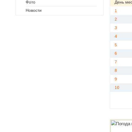
Фото
День ме
Новости
1
2
3
4
5
6
7
8
9
10