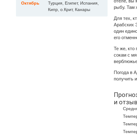
отеле, вы 
Октябрь
Турция, Египет, Испания,
рыбу. Там 
Кипр, о.Крит, Канары
Для тех, к
Арабских Э
один единс
его отменн
Те же, кт
сокам с м
верблюжьег
Погода в А
получить и
Прогно
и отзы
Средня
Темпер
Темпер
Темпер