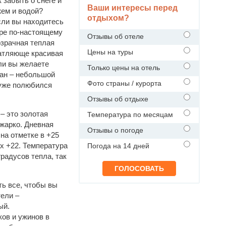
 забыть о снеге и
Ваши интересы перед
ем и водой?
отдыхом?
сли вы находитесь
бре по-настоящему
Отзывы об отеле
озрачная теплая
Цены на туры
чатляюще красивая
ли вы желаете
Только цены на отель
ман – небольшой
Фото страны / курорта
 уже полюбился
Отзывы об отдыхе
– это золотая
Температура по месяцам
 жарко. Дневная
Отзывы о погоде
на отметке в +25
ах +22. Температура
Погода на 14 дней
градусов тепла, так
ть все, чтобы вы
ели –
ый.
ов и ужинов в