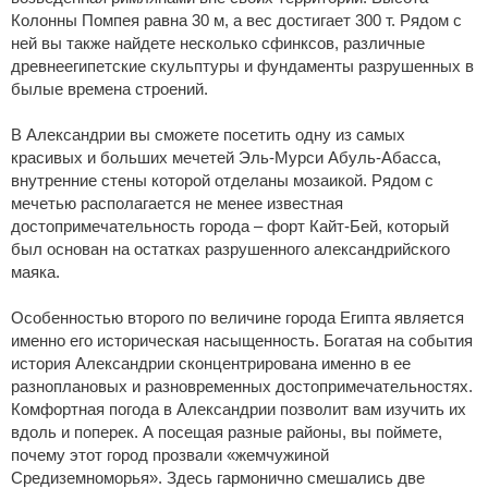
Колонны Помпея равна 30 м, а вес достигает 300 т. Рядом с
ней вы также найдете несколько сфинксов, различные
древнеегипетские скульптуры и фундаменты разрушенных в
былые времена строений.
В Александрии вы сможете посетить одну из самых
красивых и больших мечетей Эль-Мурси Абуль-Абасса,
внутренние стены которой отделаны мозаикой. Рядом с
мечетью располагается не менее известная
достопримечательность города – форт Кайт-Бей, который
был основан на остатках разрушенного александрийского
маяка.
Особенностью второго по величине города Египта является
именно его историческая насыщенность. Богатая на события
история Александрии сконцентрирована именно в ее
разноплановых и разновременных достопримечательностях.
Комфортная погода в Александрии позволит вам изучить их
вдоль и поперек. А посещая разные районы, вы поймете,
почему этот город прозвали «жемчужиной
Средиземноморья». Здесь гармонично смешались две