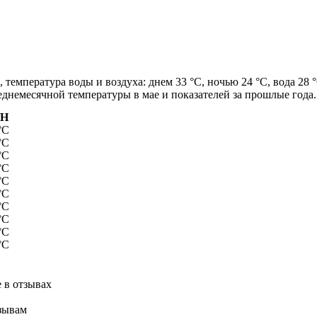
 температура воды и воздуха: днем 33 °C, ночью 24 °C, вода 28 
еднемесячной температуры в мае и показателей за прошлые года.
/Н
°C
°C
°C
°C
°C
°C
°C
°C
°C
°C
 в отзывах
тзывам