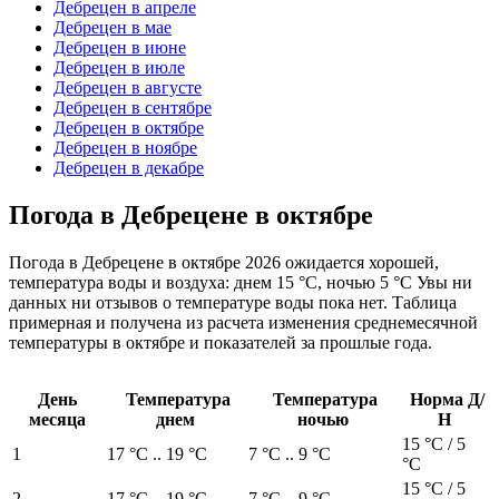
Дебрецен в апреле
Дебрецен в мае
Дебрецен в июне
Дебрецен в июле
Дебрецен в августе
Дебрецен в сентябре
Дебрецен в октябре
Дебрецен в ноябре
Дебрецен в декабре
Погода в Дебрецене в октябре
Погода в Дебрецене в октябре 2026 ожидается хорошей,
температура воды и воздуха: днем 15 °C, ночью 5 °C Увы ни
данных ни отзывов о температуре воды пока нет. Таблица
примерная и получена из расчета изменения среднемесячной
температуры в октябре и показателей за прошлые года.
День
Температура
Температура
Норма Д/
месяца
днем
ночью
Н
15 °C / 5
1
17 °C .. 19 °C
7 °C .. 9 °C
°C
15 °C / 5
2
17 °C .. 19 °C
7 °C .. 9 °C