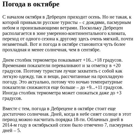
Погода в октябре
С началом октября в Дебрецен приходит осень. Но не такая, к
которой привыкли русские туристы – с дождями, пасмурным
небом и пронизывающими ветрами. Поскольку Дебрецен
располагается в зоне умеренно-континентального климата,
переход от одного сезона к другому здесь очень мягкий, почти
незаметный. Вот и погода в октябре становится чуть более
прохладная и менее солнечная, чем в сентябре.
Днем столбик термометра показывает +16...+18 градусов.
Временами показатели переваливают и за отметку в +20
градусов. Поэтому туристам лучше захватить с собой как
легкую одежду, так и вещи, рассчитанные на прохладную
погоду. Это актуально, потому что ночью температурные
показатели снижаются еще больше – до +9...+11 градусов.
Иногда столбик термометра может снижаться даже до +3
градусов.
Вместе с тем, погода в Дебрецене в октябре стоит еще
достаточно солнечная. Дней, когда в небе сияет солнце в этот
период можно насчитать порядка 18-ти. Облачных дней в
2014-м году в октябрьский сезон было отмечено 7, пасмурных
дней – 5.