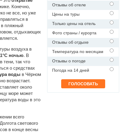
— это
открытие
Отзывы об отеле
жике. Конечно,
о не все, но уже
Цены на туры
тправляться в
Только цены на отель
ь в пляжный
Словом, отдыхающих
Фото страны / курорта
вляется.
Отзывы об отдыхе
туры воздуха в
Температура по месяцам
11°C ночью
. В
Отзывы о погоде
 тени, так что
ться о средствах
Погода на 14 дней
ура воды
в Чёрном
но возрастает.
оставляет около
концу море может
пература воды в это
яжении всего
 Долгота светового
сов в конце весны