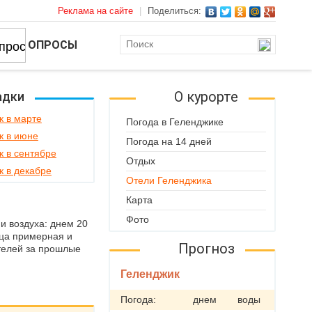
Реклама на сайте
|
Поделиться:
ОПРОСЫ
О курорте
адки
к в марте
Погода в Геленджике
к в июне
Погода на 14 дней
к в сентябре
Отдых
к в декабре
Отели Геленджика
Карта
Фото
и воздуха: днем 20
ица примерная и
Прогноз
телей за прошлые
Геленджик
Погода:
днем
воды