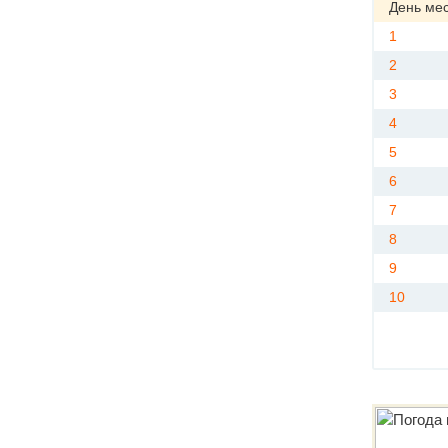
День ме
1
2
3
4
5
6
7
8
9
10