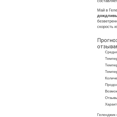
составляет
Май в Геле
дождливы
безветренн
скорость 
Прогноз
отзыва
Средня
Темпер
Темпер
Темпер
Количе
Продол
Возмож
Отзывы
Характ
Геленджик 