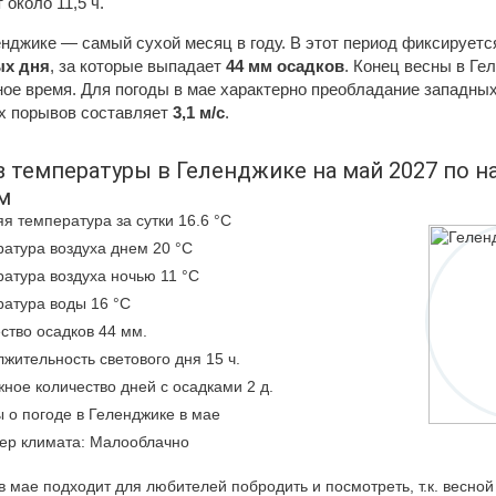
 около 11,5 ч.
нджике — самый сухой месяц в году. В этот период фиксирует
х дня
, за которые выпадает
44 мм осадков
. Конец весны в Г
ое время. Для погоды в мае характерно преобладание западных
их порывов составляет
3,1 м/с
.
 температуры в Геленджике на май 2027 по 
м
я температура за сутки 16.6 °C
атура воздуха днем 20 °C
атура воздуха ночью 11 °C
атура воды 16 °C
ство осадков 44 мм.
жительность светового дня 15 ч.
ное количество дней с осадками 2 д.
 о погоде в Геленджике в мае
ер климата: Малооблачно
в мае подходит для любителей побродить и посмотреть, т.к. весной