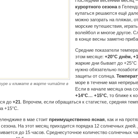
Последний весенний месяц 
курортного сезона
в Геленд
купаться решаются ещё далек
можно загорать на пляжах, о
морские путешествия, играт
волейбол и многое другое. 
в конце весны заметно приба
Средние показатели темпера
этом месяце:
+20°C днём, +
жаркие дни бывает до +25°C в
нужно обязательно позаботи
защиты от солнца.
Температ
море в течение мая непрерыв
уре и климате в марте читайте в
Если в начале месяца она с
+14°C… +15°C
, то ближе к 
ься до
+21
. Впрочем, если обращаться к статистке, средняя тем
а +15°C.
еленджике в мае стоит
преимущественно ясная
, как и на прот
 сезона. На этот месяц приходится порядка 12 солнечных дней.
ивается до 15 часов. Среднесуточное количество солнечных ча