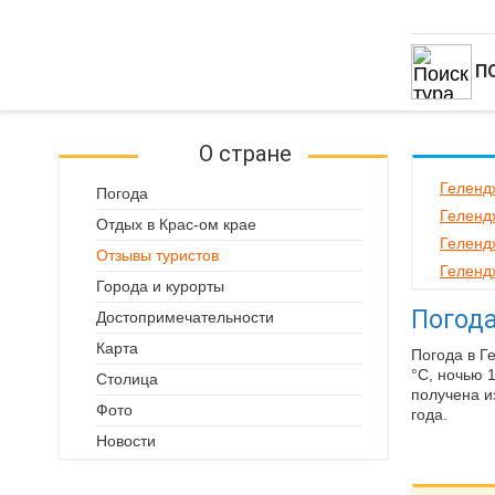
П
О стране
Геленд
Погода
Геленд
Отдых в Крас-ом крае
Геленд
Отзывы туристов
Геленд
Города и курорты
Погода
Достопримечательности
Карта
Погода в Г
°C, ночью 
Столица
получена и
Фото
года.
Новости