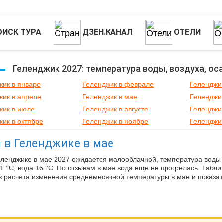
ОИСК ТУРА
ДЗЕН.КАНАЛ
ОТЕЛИ
Геленджик 2027: температура воды, воздуха, ос
жик в январе
Геленджик в феврале
Геленджи
жик в апреле
Геленджик в мае
Геленджи
жик в июле
Геленджик в августе
Геленджи
жик в октябре
Геленджик в ноябре
Геленджи
 в Геленджике в мае
еленджике в мае 2027 ожидается малооблачной, температура воды 
11 °C, вода 16 °C. По отзывам в мае вода еще не прогрелась. Табл
з расчета изменения среднемесячной температуры в мае и показа