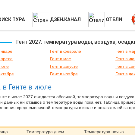
ОИСК ТУРА
ДЗЕН.КАНАЛ
ОТЕЛИ
Гент 2027: температура воды, воздуха, осадк
январе
Гент в феврале
Гент в ма
апреле
Гент в мае
Гент в ию
 июле
Гент в августе
Гент в се
октябре
Гент в ноябре
Гент в де
 в Генте в июле
енте в июле 2027 ожидается облачной, температура воды и воздуха
ни данных ни отзывов о температуре воды пока нет. Таблица приме
менения среднемесячной температуры в июле и показателей за пр
сяца
Температура днем
Температура ночью