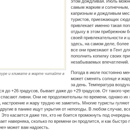
этом дождливая. Июль можно
самым жарким и солнечным, 
капризным и дождливым меся
туристов, приезжающих сюда
привлекает именно такая пог
отдыху в этом прибрежном б
своей привлекательности и 
здесь, на самом деле, более
все они приезжают в Гент для
пополнить копилку своих пр
незабываемых впечатлений.
Погода в июле постоянно ме
уре и климате в марте читайте в
может сменять солнце и жару
за день. Температура воздух
я до +26 градусов, бывает даже до +29 градусов. От такого чр
 спасают ливни. Они не продолжительны по времени, однако их
 настроение и жару трудно не заметить. Многие туристы гуляют
 другие в панике ищут укрытия от непогоды. В любом случае, вс
. Это касается даже тех, кто не боится промокнуть под очередн
нает наверняка, сколько по времени он продлится, и как быстро
ие» может вам надоесть.