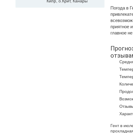
Кипр, о.Крит, Канары
Погода в Г
привлекате
всевозможн
приятное и
главное не
Прогноз
отзыва
Средня
Темпер
Темпер
Количе
Продол
Возмож
Отзывы
Характ
Гент в июл
прохладная