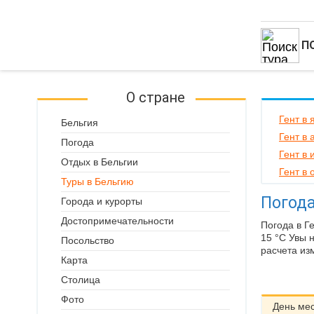
П
О стране
Гент в 
Бельгия
Гент в 
Погода
Гент в
Отдых в Бельгии
Гент в 
Туры в Бельгию
Погода
Города и курорты
Достопримечательности
Погода в Г
15 °C Увы 
Посольство
расчета из
Карта
Столица
Фото
День ме