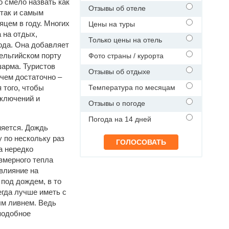
 смело назвать как
Отзывы об отеле
так и самым
цем в году. Многих
Цены на туры
 на отдых,
Только цены на отель
ода. Она добавляет
ельгийском порту
Фото страны / курорта
шарма. Туристов
Отзывы об отдыхе
 чем достаточно –
 того, чтобы
Температура по месяцам
иключений и
Отзывы о погоде
Погода на 14 дней
няется. Дождь
 по нескольку раз
а нередко
езмерного тепла
 влияние на
 под дождем, в то
егда лучше иметь с
ым ливнем. Ведь
 подобное