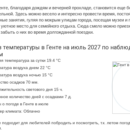
енте, благодаря дождям и вечерней прохладе, становится еще 
льной. Здесь можно весело и интересно провести время, посто
ые занятия, гуляя по мокрым улицам города, посещая музеи и п
 уютное место для семейного отдыха. Сюда смело можно приезж
 забыть о них во время долгожданной поездки.
 температуры в Генте на июль 2027 по наблю
м
я температура за сутки 19.4 °C
атура воздуха днем 22 °C
атура воздуха ночью 15 °C
ство осадков 70 мм.
жительность светового дня 15 ч.
ное количество дней с осадками 7 д.
 о погоде в Генте в июле
ер климата: Облачно
е подходит для любителей побродить и посмотреть, т.к. летом пого
.