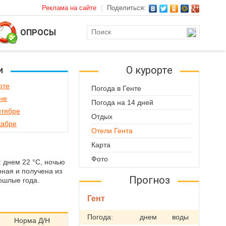
Реклама на сайте
|
Поделиться:
ОПРОСЫ
О курорте
и
рте
Погода в Генте
не
Погода на 14 дней
нтябре
Отдых
кабре
Отели Гента
Карта
Фото
: днем 22 °C, ночью
рная и получена из
Прогноз
ошлые года.
Гент
Погода:
днем
воды
Норма Д/Н