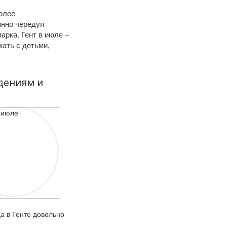
более
янно чередуя
арка. Гент в июле –
ать с детьми,
дениям и
да в Генте довольно