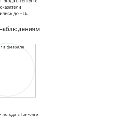
Погода в Гонконге
показатели
ились до +16.
о наблюдениям
й погода в Гонконге