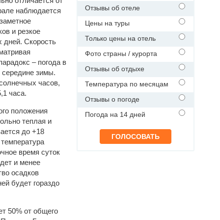
льно отличается от
Отзывы об отеле
рале наблюдается
 заметное
Цены на туры
ов и резкое
Только цены на отель
 дней. Скорость
сматривая
Фото страны / курорта
парадокс – погода в
Отзывы об отдыхе
 середине зимы.
солнечных часов,
Температура по месяцам
,1 часа.
Отзывы о погоде
ого положения
Погода на 14 дней
вольно теплая и
вается до +18
 температура
очное время суток
дет и менее
тво осадков
ней будет гораздо
ет 50% от общего