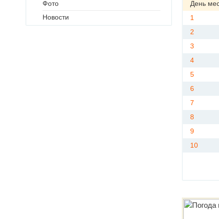
Фото
День ме
Новости
1
2
3
4
5
6
7
8
9
10