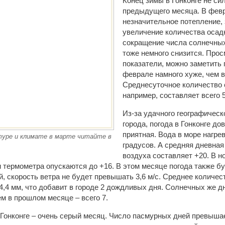
Конец зимы в Гонконге не си
предыдущего месяца. В фев
незначительное потепление,
увеличение количества осадк
сокращение числа солнечных
тоже немного снизится. Про
показатели, можно заметить 
феврале намного хуже, чем в
Среднесуточное количество 
например, составляет всего 5
Из-за удачного географическ
города, погода в Гонконге до
приятная. Вода в море нагре
уре и климате в марте читайте в
градусов. А средняя дневная
воздуха составляет +20. В н
 термометра опускаются до +16. В этом месяце погода также бу
, скорость ветра не будет превышать 3,6 м/с. Среднее количес
4,4 мм, что добавит в городе 2 дождливых дня. Солнечных же д
м в прошлом месяце – всего 7.
 Гонконге – очень серый месяц. Число пасмурных дней превыша