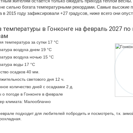
тным жителям остается только ожидать прихода теплой весны. 
 не сильно богата температурными рекордами. Самые высокие 
 в 2015 году зафиксировали +27 градусов, ниже всего они опуст
 температуры в Гонконге на февраль 2027 п
вам
я температура за сутки 17 °C
атура воздуха днем 19 °C
атура воздуха ночью 15 °C
атура воды 17 °C
ство осадков 40 мм.
жительность светового дня 12 ч.
ное количество дней с осадками 2 д.
 о погоде в Гонконге в феврале
ер климата: Малооблачно
феврале подходит для любителей побродить и посмотреть, т.к. зимо
рохладная.