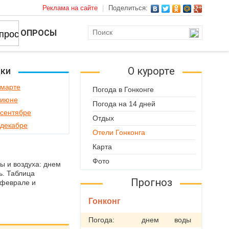
Реклама на сайте
|
Поделиться:
ОПРОСЫ
О курорте
дки
 марте
Погода в Гонконге
 июне
Погода на 14 дней
 сентябре
Отдых
 декабре
Отели Гонконга
Карта
Фото
ы и воздуха: днем
ь. Таблица
Прогноз
 феврале и
Гонконг
Погода:
днем
воды