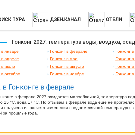
ОИСК ТУРА
ДЗЕН.КАНАЛ
ОТЕЛИ
Гонконг 2027: температура воды, воздуха, оса
 в январе
Гонконг в феврале
Гонконг в
 в апреле
Гонконг в мае
Гонконг в
 в июле
Гонконг в августе
Гонконг в
 в октябре
Гонконг в ноябре
Гонконг в
 в Гонконге в феврале
онконге в феврале 2027 ожидается малооблачной, температура вод
ью 15 °C, вода 17 °C. По отзывам в феврале вода еще не прогрелас
и получена из расчета изменения среднемесячной температуры в
й за прошлые года.