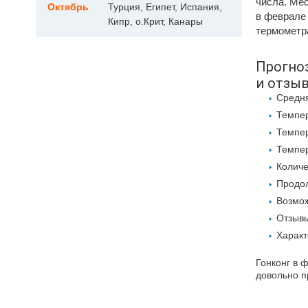
числа. Мес
Октябрь
Турция, Египет, Испания,
в феврале
Кипр, о.Крит, Канары
термометра
Прогноз
и отзы
Средня
Темпер
Темпер
Темпер
Количе
Продол
Возмож
Отзывы
Характ
Гонконг в 
довольно п