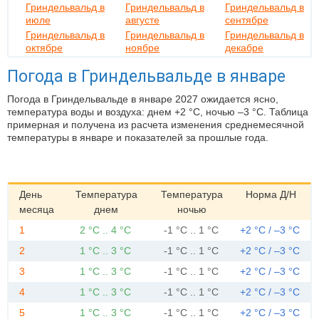
Гриндельвальд в
Гриндельвальд в
Гриндельвальд в
июле
августе
сентябре
Гриндельвальд в
Гриндельвальд в
Гриндельвальд в
октябре
ноябре
декабре
Погода в Гриндельвальде в январе
Погода в Гриндельвальде в январе 2027 ожидается ясно,
температура воды и воздуха: днем +2 °C, ночью –3 °C. Таблица
примерная и получена из расчета изменения среднемесячной
температуры в январе и показателей за прошлые года.
День
Температура
Температура
Норма Д/Н
месяца
днем
ночью
1
2 °C .. 4 °C
-1 °C .. 1 °C
+2 °C / –3 °C
2
1 °C .. 3 °C
-1 °C .. 1 °C
+2 °C / –3 °C
3
1 °C .. 3 °C
-1 °C .. 1 °C
+2 °C / –3 °C
4
1 °C .. 3 °C
-1 °C .. 1 °C
+2 °C / –3 °C
5
1 °C .. 3 °C
-1 °C .. 1 °C
+2 °C / –3 °C