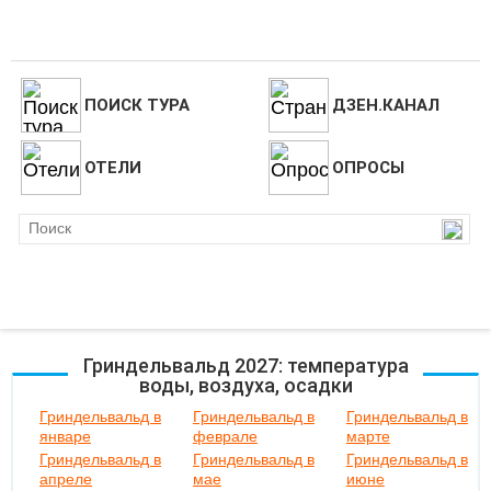
ПОИСК ТУРА
ДЗЕН.КАНАЛ
ОТЕЛИ
ОПРОСЫ
Гриндельвальд 2027: температура
воды, воздуха, осадки
Гриндельвальд в
Гриндельвальд в
Гриндельвальд в
январе
феврале
марте
Гриндельвальд в
Гриндельвальд в
Гриндельвальд в
апреле
мае
июне