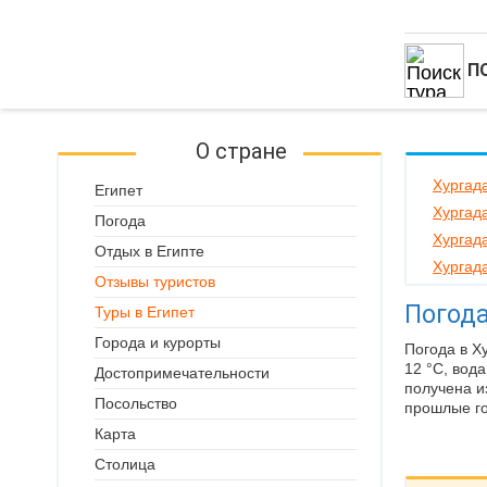
П
О стране
Хургад
Египет
Хургад
Погода
Хургад
Отдых в Египте
Хургада
Отзывы туристов
Погода
Туры в Египет
Города и курорты
Погода в Х
12 °C, вод
Достопримечательности
получена и
Посольство
прошлые го
Карта
Столица