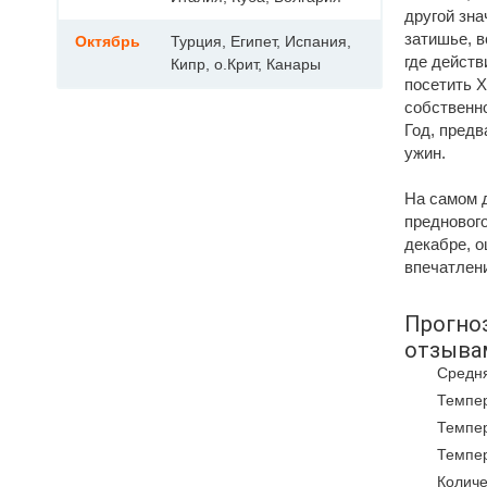
другой зна
затишье, 
Октябрь
Турция, Египет, Испания,
где действ
Кипр, о.Крит, Канары
посетить Х
собственно
Год, предв
ужин.
На самом 
преднового
декабре, 
впечатлени
Прогноз
отзыва
Средня
Темпер
Темпер
Темпер
Количе