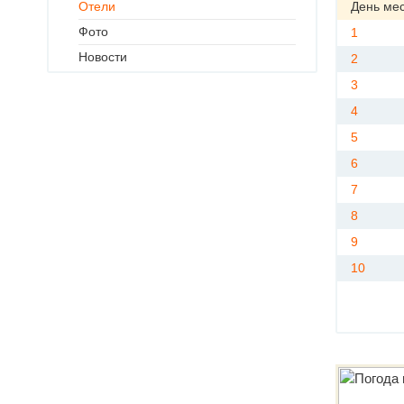
Отели
День ме
Фото
1
Новости
2
3
4
5
6
7
8
9
10