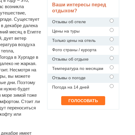
в году – это,
Ваши интересы перед
ас возникла
отдыхом?
путешествие,
ургаде. Существует
Отзывы об отеле
е в декабре далека
Цены на туры
мний месяц в Египте
, дует ветер
Только цены на отель
пература воздуха
Фото страны / курорта
 тепла,
Погода в Хургаде в
Отзывы об отдыхе
далеко не жаркая.
Температура по месяцам
оит. Несмотря на
ры, вы можете
Отзывы о погоде
ные дни. Поэтому
Погода на 14 дней
м нужно будет
м море зимой тоже
омфортом. Стоит ли
удут переноситься
 кофту или
в декабре имеет