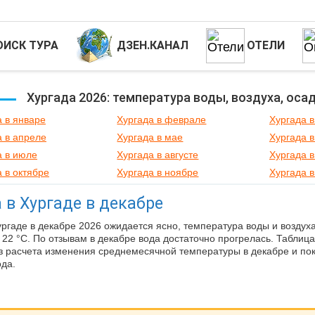
ОИСК ТУРА
ДЗЕН.КАНАЛ
ОТЕЛИ
Хургада 2026: температура воды, воздуха, оса
а в январе
Хургада в феврале
Хургада в
а в апреле
Хургада в мае
Хургада 
а в июле
Хургада в августе
Хургада в
 в октябре
Хургада в ноябре
Хургада в
 в Хургаде в декабре
ургаде в декабре 2026 ожидается ясно, температура воды и воздуха
а 22 °C. По отзывам в декабре вода достаточно прогрелась. Таблиц
з расчета изменения среднемесячной температуры в декабре и пок
да.