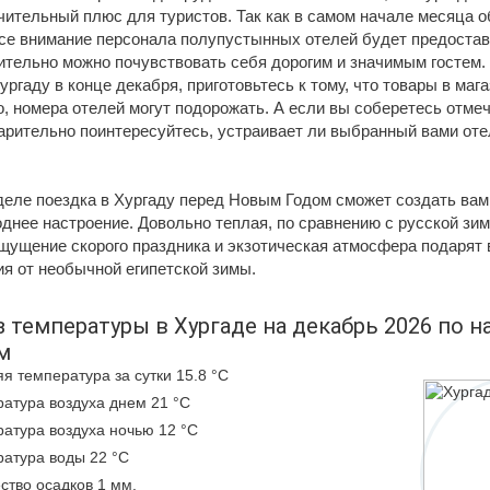
чительный плюс для туристов. Так как в самом начале месяца 
все внимание персонала полупустынных отелей будет предостав
ительно можно почувствовать себя дорогим и значимым гостем.
ургаду в конце декабря, приготовьтесь к тому, что товары в мага
, номера отелей могут подорожать. А если вы соберетесь отме
арительно поинтересуйтесь, устраивает ли выбранный вами оте
деле поездка в Хургаду перед Новым Годом сможет создать вам
днее настроение. Довольно теплая, по сравнению с русской зим
ощущение скорого праздника и экзотическая атмосфера подарят
я от необычной египетской зимы.
 температуры в Хургаде на декабрь 2026 по 
м
я температура за сутки 15.8 °C
атура воздуха днем 21 °C
атура воздуха ночью 12 °C
атура воды 22 °C
ство осадков 1 мм.