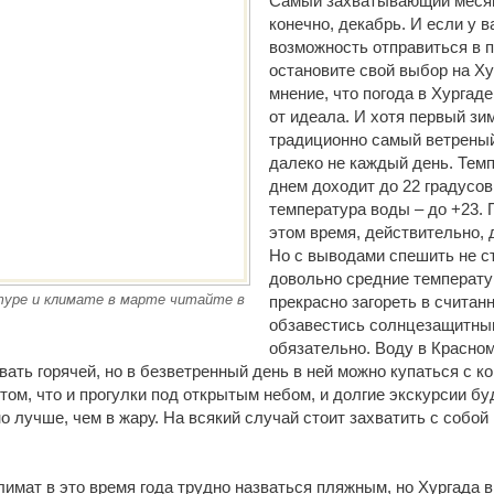
Самый захватывающий месяц 
конечно, декабрь. И если у в
возможность отправиться в 
остановите свой выбор на Х
мнение, что погода в Хургад
от идеала. И хотя первый зи
традиционно самый ветреный
далеко не каждый день. Тем
днем доходит до 22 градусов
температура воды – до +23. 
этом время, действительно, 
Но с выводами спешить не ст
довольно средние температу
уре и климате в марте читайте в
прекрасно загореть в считан
обзавестись солнцезащитны
обязательно. Воду в Красно
вать горячей, но в безветренный день в ней можно купаться с к
 том, что и прогулки под открытым небом, и долгие экскурсии б
о лучше, чем в жару. На всякий случай стоит захватить с собой
лимат в это время года трудно назваться пляжным, но Хургада 