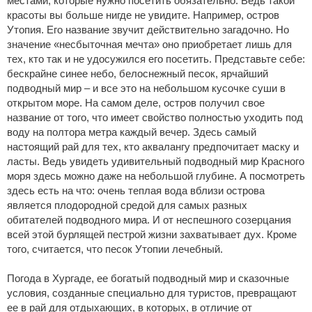
местами, которые нужно посетить обязательно. Ведь такой
красоты вы больше нигде не увидите. Например, остров
Утопия. Его название звучит действительно загадочно. Но
значение «несбыточная мечта» оно приобретает лишь для
тех, кто так и не удосужился его посетить. Представьте себе:
бескрайне синее небо, белоснежный песок, ярчайший
подводный мир – и все это на небольшом кусочке суши в
открытом море. На самом деле, остров получил свое
название от того, что имеет свойство полностью уходить под
воду на полтора метра каждый вечер. Здесь самый
настоящий рай для тех, кто аквалангу предпочитает маску и
ласты. Ведь увидеть удивительный подводный мир Красного
моря здесь можно даже на небольшой глубине. А посмотреть
здесь есть на что: очень теплая вода вблизи острова
является плодородной средой для самых разных
обитателей подводного мира. И от неспешного созерцания
всей этой бурлящей пестрой жизни захватывает дух. Кроме
того, считается, что песок Утопии лечебный.
Погода в Хургаде, ее богатый подводный мир и сказочные
условия, созданные специально для туристов, превращают
ее в рай для отдыхающих, в которых, в отличие от