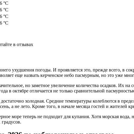
 6 °C
 6 °C
 6 °C
 6 °C
итайте в отзывах
еннего ухудшения погоды. И проявляется это, прежде всего, в со
озволяет еще назвать керченское небо пасмурным, но это уже мно
начительное, но заметное увеличение количества осадков. Их на 
да в октябре отличается не только сравнительной пасмурность
 достаточно холодная. Средние температуры колеблются в преде
сень, а не лето. Кроме того, в начале месяца гостей и жителей 
ное море теперь не подходит для купания. Хотя морская вода, не
 градусов.