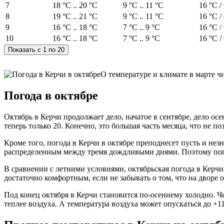
7
18 °C .. 20 °C
9 °C .. 11 °C
16 °C /
8
19 °C .. 21 °C
9 °C .. 11 °C
16 °C /
9
16 °C .. 18 °C
7 °C .. 9 °C
16 °C /
10
16 °C .. 18 °C
7 °C .. 9 °C
16 °C /
О температуре и климате в марте ч
Погода в октябре
Октябрь в Керчи продолжает дело, начатое в сентябре, дело ос
теперь только 20. Конечно, это большая часть месяца, что не п
Кроме того, погода в Керчи в октябре преподнесет пусть и нез
распределенным между тремя дождливыми днями. Поэтому пого
В сравнении с летними условиями, октябрьская погода в Керчи
достаточно комфортным, если не забывать о том, что на дворе о
Под конец октября в Керчи становится по-осеннему холодно. Чер
теплее воздуха. А температура воздуха может опускаться до +11