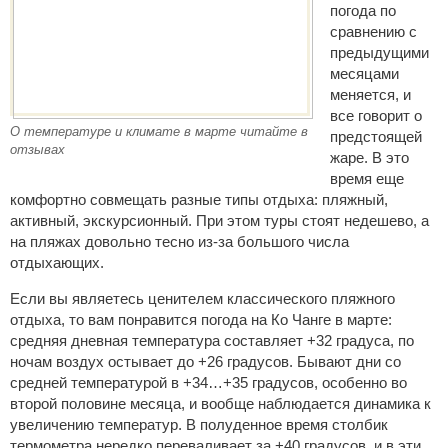
погода по
сравнению с
предыдущими
месяцами
меняется, и
все говорит о
О температуре и климате в марте читайте в
предстоящей
отзывах
жаре. В это
время еще
комфортно совмещать разные типы отдыха: пляжный,
активный, экскурсионный. При этом туры стоят недешево, а
на пляжах довольно тесно из-за большого числа
отдыхающих.
Если вы являетесь ценителем классического пляжного
отдыха, то вам понравится погода на Ко Чанге в марте:
средняя дневная температура составляет +32 градуса, по
ночам воздух остывает до +26 градусов. Бывают дни со
средней температурой в +34…+35 градусов, особенно во
второй половине месяца, и вообще наблюдается динамика к
увеличению температур. В полуденное время столбик
термометра нередко переваливает за +40 градусов, и в эти