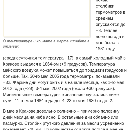
столбики
термометров в
среднем
опускаются до
+8. Теплее
всего погода в
О температуре и климате в марте читайте в
мае была в
отзывах
1931 году
(среднесуточная температура +17), а самый холодный май в
Кракове выдался в 1864-ом (+9 градусов). Температура
майского воздуха может повышаться до тридцати градусов и
больше. Так, 30-го мая 2005 года термометры показывали
+32. Жаркие дни могут быть и в начале месяца, как 1-го мая
2012 года (+29), 3-4 мая 2002 года (около +30 градусов).
Минимальные температурные значения опускались ниже
нуля: 11-го мая 1984 года до -4, 23-го мая 1980-го до -2.
В мае в Кракове довольно солнечно – примерно половину
дней месяца на небе ясно. В остальные дни облачно или
пасмурно. Столбик ртутного давления за месяц усредненно
показывает 740 мм. По количеству осадков погода в мае не