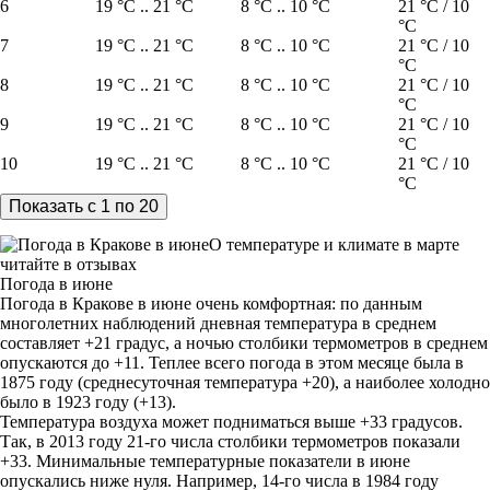
6
19 °C .. 21 °C
8 °C .. 10 °C
21 °C / 10
°C
7
19 °C .. 21 °C
8 °C .. 10 °C
21 °C / 10
°C
8
19 °C .. 21 °C
8 °C .. 10 °C
21 °C / 10
°C
9
19 °C .. 21 °C
8 °C .. 10 °C
21 °C / 10
°C
10
19 °C .. 21 °C
8 °C .. 10 °C
21 °C / 10
°C
О температуре и климате в марте
читайте в отзывах
Погода в июне
Погода в Кракове в июне очень комфортная: по данным
многолетних наблюдений дневная температура в среднем
составляет +21 градус, а ночью столбики термометров в среднем
опускаются до +11. Теплее всего погода в этом месяце была в
1875 году (среднесуточная температура +20), а наиболее холодно
было в 1923 году (+13).
Температура воздуха может подниматься выше +33 градусов.
Так, в 2013 году 21-го числа столбики термометров показали
+33. Минимальные температурные показатели в июне
опускались ниже нуля. Например, 14-го числа в 1984 году