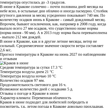
температура опустилась до -3 градусов.
В июне в Кракове солнечно – почти половина дней месяца на
небе ясно, в остальные дни облачно и иногда пасмурно. Столбик
ртутного давления за месяц усредненно показывает 740 мм. По
количеству осадков июнь в Кракове – самый дождливый месяц.
Впрочем, бывают исключения, как, например в 2008 году, когда
выпало всего 27 мм осадков, что существенно ниже нормы
(норма июня - 90 мм). А в 2013 году норма была перевыполнена
- выпало 212 мм дождей.
В июне в Кракове, как и в другие летние месяцы, ветер не
сильный. Среднемесячное значение скорости ветра составляет
2,6 м/с.
Прогноз температуры в Кракове на июнь 2027 по наблюдениям
и отзывам
Средняя температура за сутки 17.3 °C
Температура воздуха днем 21 °C
Температура воздуха ночью 10 °C
Количество осадков 97 мм.
Продолжительность светового дня 16 ч.
Возможное количество дней с осадками 5 д.
Отзывы о погоде в Кракове в июне
Характер климата: Переменная облачность
Краков в июне подходит для любителей побродить и
посмотреть, т.к. летом погода в Кракове довольно прохладная.