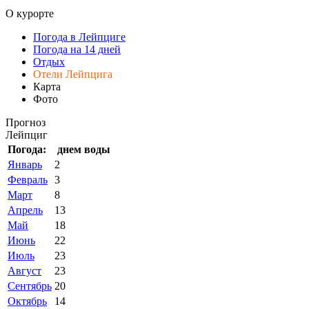
О курорте
Погода в Лейпциге
Погода на 14 дней
Отдых
Отели Лейпцига
Карта
Фото
Прогноз
Лейпциг
Погода:
днем
воды
Январь
2
Февраль
3
Март
8
Апрель
13
Май
18
Июнь
22
Июль
23
Август
23
Сентябрь
20
Октябрь
14