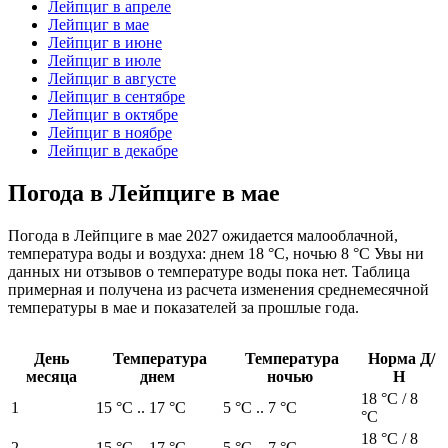
Лейпциг в апреле
Лейпциг в мае
Лейпциг в июне
Лейпциг в июле
Лейпциг в августе
Лейпциг в сентябре
Лейпциг в октябре
Лейпциг в ноябре
Лейпциг в декабре
Погода в Лейпциге в мае
Погода в Лейпциге в мае 2027 ожидается малооблачной,
температура воды и воздуха: днем 18 °C, ночью 8 °C Увы ни
данных ни отзывов о температуре воды пока нет. Таблица
примерная и получена из расчета изменения среднемесячной
температуры в мае и показателей за прошлые года.
День
Температура
Температура
Норма Д/
месяца
днем
ночью
Н
18 °C / 8
1
15 °C .. 17 °C
5 °C .. 7 °C
°C
18 °C / 8
2
15 °C .. 17 °C
5 °C .. 7 °C