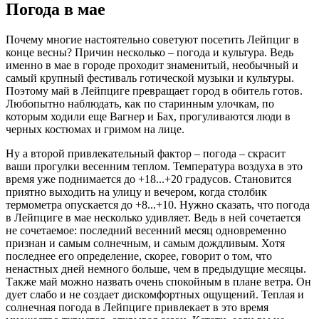
Погода в мае
Почему многие настоятельно советуют посетить Лейпциг в
конце весны? Причин несколько – погода и культура. Ведь
именно в мае в городе проходит знаменитый, необычный и
самый крупный фестиваль готической музыки и культуры.
Поэтому май в Лейпциге превращает город в обитель готов.
Любопытно наблюдать, как по старинным улочкам, по
которым ходили еще Вагнер и Бах, прогуливаются люди в
черных костюмах и гримом на лице.
Ну а второй привлекательный фактор – погода – скрасит
ваши прогулки весенним теплом. Температура воздуха в это
время уже поднимается до +18...+20 градусов. Становится
приятно выходить на улицу и вечером, когда столбик
термометра опускается до +8...+10. Нужно сказать, что погода
в Лейпциге в мае несколько удивляет. Ведь в ней сочетается
не сочетаемое: последний весенний месяц одновременно
признан и самым солнечным, и самым дождливым. Хотя
последнее его определение, скорее, говорит о том, что
ненастных дней немного больше, чем в предыдущие месяцы.
Также май можно назвать очень спокойным в плане ветра. Он
дует слабо и не создает дискомфортных ощущений. Теплая и
солнечная погода в Лейпциге привлекает в это время