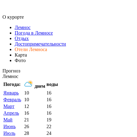
О курорте
Лемнос
Погода в Лемносе
Отдых
Достопримечательности
Отели Лемноса
Карта
Фото
Прогноз
Лемнос
Погода:
воды
днем
Январь
10
16
Февраль
10
16
Март
12
16
Апрель
16
16
Май
21
19
Июнь
26
22
Июль
28
24