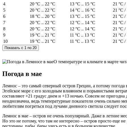
4
20 °C .. 22 °C
13 °C .. 15 °C
21 °C /
5
20 °C .. 22 °C
14 °C .. 16 °C
21 °C /
6
18 °C .. 20 °C
13 °C .. 15 °C
21 °C /
7
20 °C .. 22 °C
12 °C .. 14 °C
21 °C /
8
20 °C .. 22 °C
12 °C .. 14 °C
21 °C /
9
19 °C .. 21 °C
11 °C .. 13 °C
21 °C /
10
19 °C .. 21 °C
11 °C .. 13 °C
21 °C /
О температуре и климате в марте чит
Погода в мае
Лемнос – это самый северный остров Греции, а потому погода в
Эгейское море с его холодным влиянием и порывистыми ветрами
составляют +21 градус днем и +13 ночью. Совсем не пригодна д
неоднозначна, ведь температурные показатели очень сильно ме
любителям погреться под лучами дневного светила следует пос
Лемнос в мае – остров не очень популярный. Даже в летние мес
Но это не потому, что там не интересно – остров просто еще н
рестораны, пабы, бары здесь есть и в большом количестве.