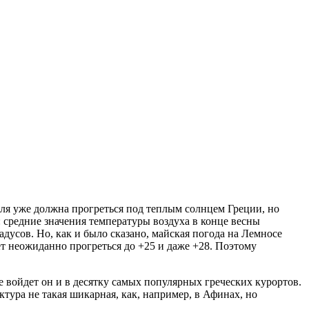
емля уже должна прогреться под теплым солнцем Греции, но
 средние значения температуры воздуха в конце весны
адусов. Но, как и было сказано, майская погода на Лемносе
ет неожиданно прогреться до +25 и даже +28. Поэтому
е войдет он и в десятку самых популярных греческих курортов.
ктура не такая шикарная, как, например, в Афинах, но