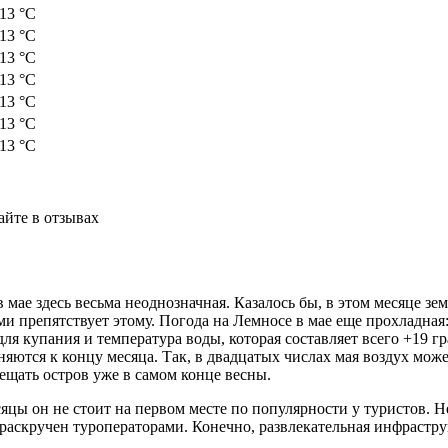
 13 °C
 13 °C
 13 °C
 13 °C
 13 °C
 13 °C
 13 °C
айте в отзывах
 мае здесь весьма неоднозначная. Казалось бы, в этом месяце з
 препятствует этому. Погода на Лемносе в мае еще прохладная:
ля купания и температура воды, которая составляет всего +19 гр
няются к концу месяца. Так, в двадцатых числах мая воздух мож
ещать остров уже в самом конце весны.
яцы он не стоит на первом месте по популярности у туристов. Н
е раскручен туроператорами. Конечно, развлекательная инфрастру