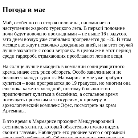
Погода в мае
Май, особенно его вторая половина, напоминает о
наступлении жаркого турецкого лета. В первой половине
ночи будут довольно прохладными – не выше 16 градусов,
зато днем воздух уже стабильно прогревается до +26. В этом
месяце вас ждут несколько дождливых дней, и на этот случай
лучше захватить с собой ветровку. В целом же в этот период
среди гардероба отдыхающих преобладают летние вещи.
На солнце лучше выходить в компании солнцезащитного
крема, иначе есть риск обгореть. Особо закаленные и не
боящиеся холода туристы Мармариса в мае уже пробуют
купаться – вода прогревается до 19 градусов, но многим она
еще пока кажется холодной, поэтому большинство
предпочитает купаться в бассейнах, а остальное время
посвящать прогулкам и экскурсиям, к примеру, в
археологический комплекс Эфес, посмотреть на храм
Артемиды.
В это время в Мармарисе проходит Международный
фестиваль яхтинга, который обязательно нужно видеть
своими глазами. Наблюдать его удобнее всего с огромной
городской набережной. Обратите внимание, что погода в