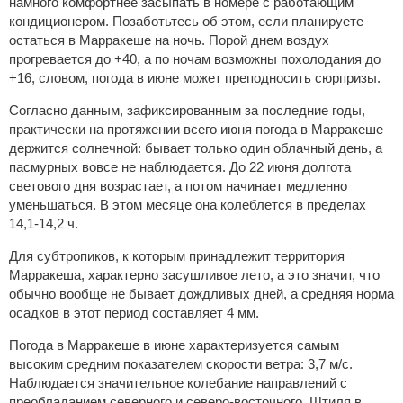
намного комфортнее засыпать в номере с работающим
кондиционером. Позаботьтесь об этом, если планируете
остаться в Марракеше на ночь. Порой днем воздух
прогревается до +40, а по ночам возможны похолодания до
+16, словом, погода в июне может преподносить сюрпризы.
Согласно данным, зафиксированным за последние годы,
практически на протяжении всего июня погода в Марракеше
держится солнечной: бывает только один облачный день, а
пасмурных вовсе не наблюдается. До 22 июня долгота
светового дня возрастает, а потом начинает медленно
уменьшаться. В этом месяце она колеблется в пределах
14,1-14,2 ч.
Для субтропиков, к которым принадлежит территория
Марракеша, характерно засушливое лето, а это значит, что
обычно вообще не бывает дождливых дней, а средняя норма
осадков в этот период составляет 4 мм.
Погода в Марракеше в июне характеризуется самым
высоким средним показателем скорости ветра: 3,7 м/с.
Наблюдается значительное колебание направлений с
преобладанием северного и северо-восточного. Штиля в