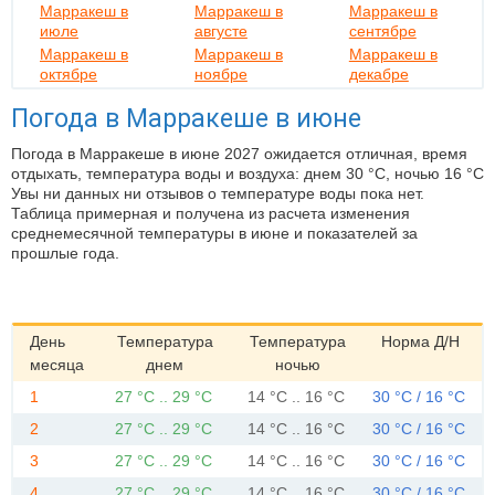
Марракеш в
Марракеш в
Марракеш в
июле
августе
сентябре
Марракеш в
Марракеш в
Марракеш в
октябре
ноябре
декабре
Погода в Марракеше в июне
Погода в Марракеше в июне 2027 ожидается отличная, время
отдыхать, температура воды и воздуха: днем 30 °C, ночью 16 °C
Увы ни данных ни отзывов о температуре воды пока нет.
Таблица примерная и получена из расчета изменения
среднемесячной температуры в июне и показателей за
прошлые года.
День
Температура
Температура
Норма Д/Н
месяца
днем
ночью
1
27 °C .. 29 °C
14 °C .. 16 °C
30 °C / 16 °C
2
27 °C .. 29 °C
14 °C .. 16 °C
30 °C / 16 °C
3
27 °C .. 29 °C
14 °C .. 16 °C
30 °C / 16 °C
4
27 °C .. 29 °C
14 °C .. 16 °C
30 °C / 16 °C