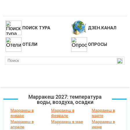
ПОИСК ТУРА
ДЗЕН.КАНАЛ
ОТЕЛИ
ОПРОСЫ
Марракеш 2027: температура
воды, воздуха, осадки
Марракеш в
Марракеш в
Марракеш в
январе
феврале
марте
Марракеш в
Марракеш в мае
Марракеш в
апреле
июне