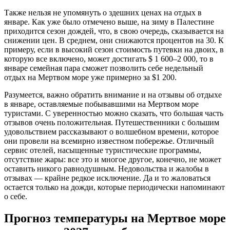
Также нельзя не упомянуть о здешних ценах на отдых в
январе. Как уже было отмечено выше, на зиму в Палестине
приходится сезон дождей, что, в свою очередь, сказывается на
снижении цен. В среднем, они снижаются процентов на 30. К
примеру, если в высокий сезон стоимость путевки на двоих, в
которую все включено, может достигать $ 1 600–2 000, то в
январе семейная пара сможет позволить себе недельный
отдых на Мертвом море уже примерно за $1 200.
Разумеется, важно обратить внимание и на отзывы об отдыхе
в январе, оставляемые побывавшими на Мертвом море
туристами. С уверенностью можно сказать, что большая часть
отзывов очень положительная. Путешественники с большим
удовольствием рассказывают о волшебном времени, которое
они провели на всемирно известном побережье. Отличный
сервис отелей, насыщенные туристические программы,
отсутствие жары: все это и многое другое, конечно, не может
оставить никого равнодушным. Недовольства и жалобы в
отзывах — крайне редкое исключение. Да и то жаловаться
остается только на дожди, которые периодически напоминают
о себе.
Прогноз температуры на Мертвое море