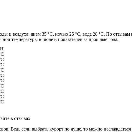
ды и воздуха: днем 35 °C, ночью 25 °C, вода 28 °C. По отзывам
чной температуры в июле и показателей за прошлые года.
/Н
°C
°C
°C
°C
°C
°C
°C
°C
°C
°C
тайте в отзывах
тевок. Ведь если выбрать курорт по душе, то можно наслаждатьс