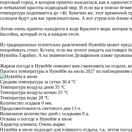
портовый город, в котором приятно находиться, как в одиночест
и небывалой красоты подводный мир. И если вы в поиске безмят
температура поднимается до +40. Конечно же, этот временной 
солнцем будут для вас привлекательны. А вот утром или ближе к
Летом очень приятно находится в воде Красного моря, которая п
бассейна, который есть в каждом отеле.
Из традиционных египетских развлечений Нувейба может предло
попробовать стоит. Кстати, если вы хотите увидеть настоящих б
Нувейба-Тарабин. А на знаменитом Дельфиньем пляже проживает
Жаркая погода в Нувейбе поможет вам сэкономить на отдыхе, вед
Прогноз температуры в Нувейбе на июль 2027 по наблюдениям 
Средняя температура за сутки 30.4 °C
Температура воздуха днем 35 °C
Температура воздуха ночью 25 °C
Температура воды 28 °C
Количество осадков 0 мм.
Продолжительность светового дня 13 ч.
Возможное количество дней с осадками 0 д.
Отзывы о погоде в Нувейбе в июле
Характер климата: Очень жарко
Нувейба в июле подходит для пляжного отдыха, т.к. летом пого