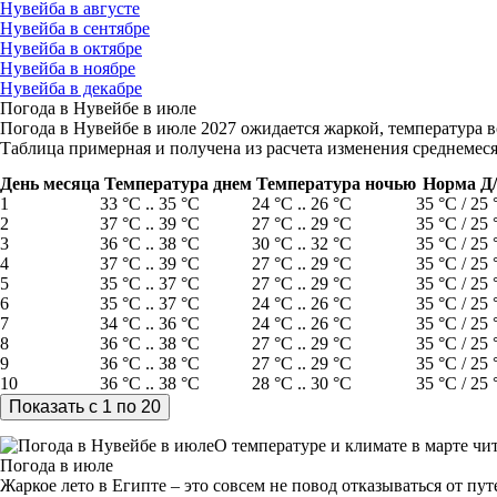
Нувейба в августе
Нувейба в сентябре
Нувейба в октябре
Нувейба в ноябре
Нувейба в декабре
Погода в Нувейбе в июле
Погода в Нувейбе в июле 2027 ожидается жаркой, температура во
Таблица примерная и получена из расчета изменения среднемеся
День месяца
Температура днем
Температура ночью
Норма Д
1
33 °C .. 35 °C
24 °C .. 26 °C
35 °C / 25 
2
37 °C .. 39 °C
27 °C .. 29 °C
35 °C / 25 
3
36 °C .. 38 °C
30 °C .. 32 °C
35 °C / 25 
4
37 °C .. 39 °C
27 °C .. 29 °C
35 °C / 25 
5
35 °C .. 37 °C
27 °C .. 29 °C
35 °C / 25 
6
35 °C .. 37 °C
24 °C .. 26 °C
35 °C / 25 
7
34 °C .. 36 °C
24 °C .. 26 °C
35 °C / 25 
8
36 °C .. 38 °C
27 °C .. 29 °C
35 °C / 25 
9
36 °C .. 38 °C
27 °C .. 29 °C
35 °C / 25 
10
36 °C .. 38 °C
28 °C .. 30 °C
35 °C / 25 
О температуре и климате в марте чи
Погода в июле
Жаркое лето в Египте – это совсем не повод отказываться от пу