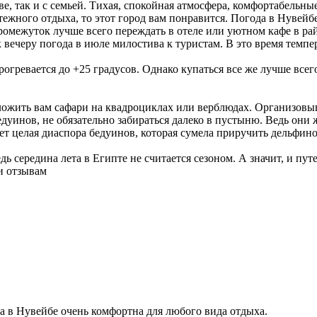
ве, так и с семьей. Тихая, спокойная атмосфера, комфортабельн
ежного отдыха, то этот город вам понравится. Погода в Нувейбе
промежуток лучше всего переждать в отеле или уютном кафе в р
 вечеру погода в июле милостива к туристам. В это время темпе
рогревается до +25 градусов. Однако купаться все же лучше все
жить вам сафари на квадроциклах или верблюдах. Организовыва
едуинов, не обязательно забираться далеко в пустыню. Ведь они 
 целая диаспора бедуинов, которая сумела приручить дельфино
ь середина лета в Египте не считается сезоном. А значит, и пут
и отзывам
да в Нувейбе очень комфортна для любого вида отдыха.