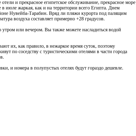
ые отели и прекрасное египетское обслуживание, прекрасное море
 в июле жаркая, как и на территории всего Египта. Днем
айоне Нувейба-Тарабин. Вряд ли пляжи курорта под палящим
ратура воздуха составляет примерно +28 градусов.
го утром или вечером. Вы также можете насладиться водой
ют их, как правило, в нежаркое время суток, поэтому
живут по соседству с туристическими отелями в части города
в.
евки, и номера в полупустых отелях будут гораздо дешевле.