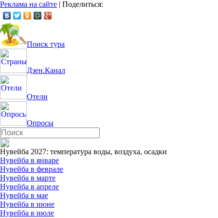
Реклама на сайте
|
Поделиться:
Поиск тура
Дзен.Канал
Отели
Опросы
Нувейба 2027: температура воды, воздуха, осадки
Нувейба в январе
Нувейба в феврале
Нувейба в марте
Нувейба в апреле
Нувейба в мае
Нувейба в июне
Нувейба в июле