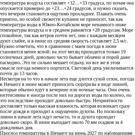
температура воздуха составляет +32…+33 градуса, по ночам она
опускается примерно до +23…+24 градусов, и нужно сказать,
что вечером становится ощутимо прохладнее. Плавать очень
приятно, но особой свежести купание не приносит, так как
температура воды в Южно-Китайском море ненамного ниже
температуры воздуха и в среднем равняется +28 градусам. Море
спокойное, так как ветров почти нет, они с каждым месяцем
дуют слабее, и в июне их средняя скорость составляет 2,5 м/с.
Нужно отметить, что в сравнении с маем погода в июне
становится менее ясной: на этот месяц приходится только 19
солнечных дней, довольно часто бывает облачно и порой даже
пасмурно. Это не сильно мешает отдыху, но все же в этом
смысле погода немного портится. Световой день увеличивается
почти до 13 часов.
Несмотря на то что в начале лета еще длится сухой сезон, погода
в Нячанге в июне может приносить сюрпризы в виде ливней,
которые обычно идут в вечерние или ночные часы. Они очень
интенсивны и иногда после них на дорогах воды по колено, но
это последствие проходит довольно быстро. Неприятности
доставляет только высокая влажность, которая возникает сразу
после дождя и приходит к ощущению духоты. Но поскольку
ливни в начале лета идут нечасто, то и духота проходит
довольно скоро. В июне выпадает около 70 мм осадков за 4
дождливых дня.
Прогноз температуры в Нячанге на июнь 2027 по наблюдениям