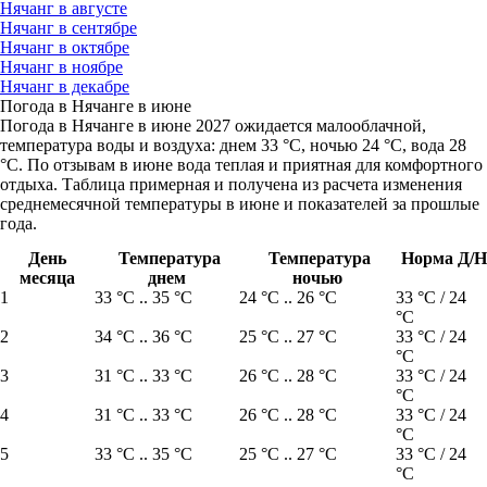
Нячанг в августе
Нячанг в сентябре
Нячанг в октябре
Нячанг в ноябре
Нячанг в декабре
Погода в Нячанге в июне
Погода в Нячанге в июне 2027 ожидается малооблачной,
температура воды и воздуха: днем 33 °C, ночью 24 °C, вода 28
°C. По отзывам в июне вода теплая и приятная для комфортного
отдыха. Таблица примерная и получена из расчета изменения
среднемесячной температуры в июне и показателей за прошлые
года.
День
Температура
Температура
Норма Д/Н
месяца
днем
ночью
1
33 °C .. 35 °C
24 °C .. 26 °C
33 °C / 24
°C
2
34 °C .. 36 °C
25 °C .. 27 °C
33 °C / 24
°C
3
31 °C .. 33 °C
26 °C .. 28 °C
33 °C / 24
°C
4
31 °C .. 33 °C
26 °C .. 28 °C
33 °C / 24
°C
5
33 °C .. 35 °C
25 °C .. 27 °C
33 °C / 24
°C