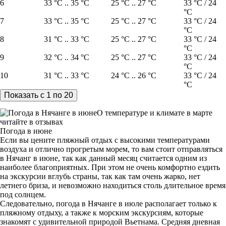
6
33 °C .. 35 °C
25 °C .. 27 °C
33 °C / 24
°C
7
33 °C .. 35 °C
25 °C .. 27 °C
33 °C / 24
°C
8
31 °C .. 33 °C
25 °C .. 27 °C
33 °C / 24
°C
9
32 °C .. 34 °C
25 °C .. 27 °C
33 °C / 24
°C
10
31 °C .. 33 °C
24 °C .. 26 °C
33 °C / 24
°C
О температуре и климате в марте
читайте в отзывах
Погода в июне
Если вы цените пляжный отдых с высокими температурами
воздуха и отлично прогретым морем, то вам стоит отправляться
в Нячанг в июне, так как данный месяц считается одним из
наиболее благоприятных. При этом не очень комфортно ездить
на экскурсии вглубь страны, так как там очень жарко, нет
летнего бриза, и невозможно находиться столь длительное время
под солнцем.
Следовательно, погода в Нячанге в июле располагает только к
пляжному отдыху, а также к морским экскурсиям, которые
знакомят с удивительной природой Вьетнама. Средняя дневная