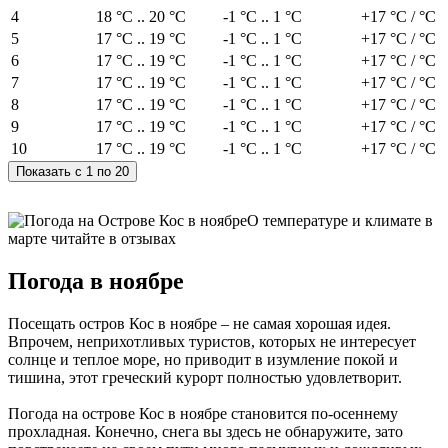
4
18 °C .. 20 °C
-1 °C .. 1 °C
+17 °C / °C
5
17 °C .. 19 °C
-1 °C .. 1 °C
+17 °C / °C
6
17 °C .. 19 °C
-1 °C .. 1 °C
+17 °C / °C
7
17 °C .. 19 °C
-1 °C .. 1 °C
+17 °C / °C
8
17 °C .. 19 °C
-1 °C .. 1 °C
+17 °C / °C
9
17 °C .. 19 °C
-1 °C .. 1 °C
+17 °C / °C
10
17 °C .. 19 °C
-1 °C .. 1 °C
+17 °C / °C
О температуре и климате в
марте читайте в отзывах
Погода в ноябре
Посещать остров Кос в ноябре – не самая хорошая идея.
Впрочем, неприхотливых туристов, которых не интересует
солнце и теплое море, но приводит в изумление покой и
тишина, этот греческий курорт полностью удовлетворит.
Погода на острове Кос в ноябре становится по-осеннему
прохладная. Конечно, снега вы здесь не обнаружите, зато