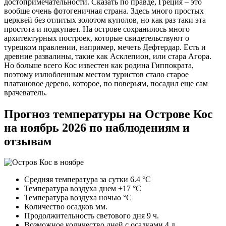
достопримечательности. Сказать по правде, Греция – это
вообще очень фотогеничная страна. Здесь много простых
церквей без отлитых золотом куполов, но как раз таки эта
простота и подкупает. На острове сохранилось много
архитектурных построек, которые свидетельствуют о
турецком правлении, например, мечеть Дефтердар. Есть и
древние развалины, такие как Асклепион, или стара Агора.
Но больше всего Кос известен как родина Гиппократа,
поэтому излюбленным местом туристов стало старое
платановое дерево, которое, по поверьям, посадил еще сам
врачеватель.
Прогноз температуры на Острове Кос
на ноябрь 2026 по наблюдениям и
отзывам
Средняя температура за сутки 6.4 °C
Температура воздуха днем +17 °C
Температура воздуха ночью °C
Количество осадков мм.
Продолжительность светового дня 9 ч.
Возможное количество дней с осадками 4 д.