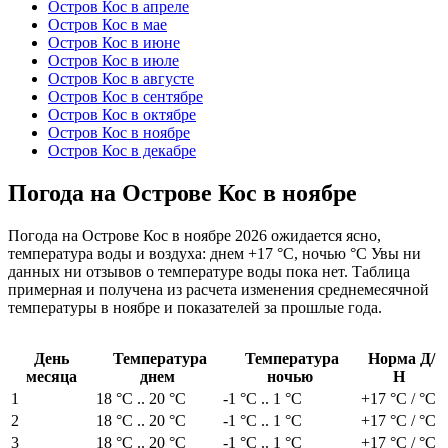
Остров Кос в апреле
Остров Кос в мае
Остров Кос в июне
Остров Кос в июле
Остров Кос в августе
Остров Кос в сентябре
Остров Кос в октябре
Остров Кос в ноябре
Остров Кос в декабре
Погода на Острове Кос в ноябре
Погода на Острове Кос в ноябре 2026 ожидается ясно,
температура воды и воздуха: днем +17 °C, ночью °C Увы ни
данных ни отзывов о температуре воды пока нет. Таблица
примерная и получена из расчета изменения среднемесячной
температуры в ноябре и показателей за прошлые года.
День
Температура
Температура
Норма Д/
месяца
днем
ночью
Н
1
18 °C .. 20 °C
-1 °C .. 1 °C
+17 °C / °C
2
18 °C .. 20 °C
-1 °C .. 1 °C
+17 °C / °C
3
18 °C .. 20 °C
-1 °C .. 1 °C
+17 °C / °C