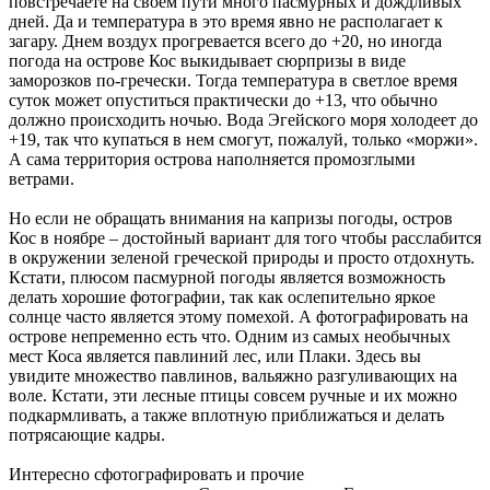
повстречаете на своем пути много пасмурных и дождливых
дней. Да и температура в это время явно не располагает к
загару. Днем воздух прогревается всего до +20, но иногда
погода на острове Кос выкидывает сюрпризы в виде
заморозков по-гречески. Тогда температура в светлое время
суток может опуститься практически до +13, что обычно
должно происходить ночью. Вода Эгейского моря холодеет до
+19, так что купаться в нем смогут, пожалуй, только «моржи».
А сама территория острова наполняется промозглыми
ветрами.
Но если не обращать внимания на капризы погоды, остров
Кос в ноябре – достойный вариант для того чтобы расслабится
в окружении зеленой греческой природы и просто отдохнуть.
Кстати, плюсом пасмурной погоды является возможность
делать хорошие фотографии, так как ослепительно яркое
солнце часто является этому помехой. А фотографировать на
острове непременно есть что. Одним из самых необычных
мест Коса является павлиний лес, или Плаки. Здесь вы
увидите множество павлинов, вальяжно разгуливающих на
воле. Кстати, эти лесные птицы совсем ручные и их можно
подкармливать, а также вплотную приближаться и делать
потрясающие кадры.
Интересно сфотографировать и прочие