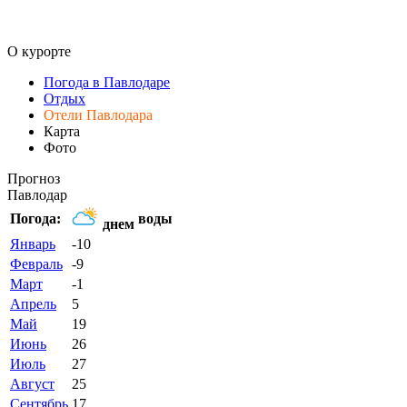
О курорте
Погода в Павлодаре
Отдых
Отели Павлодара
Карта
Фото
Прогноз
Павлодар
Погода:
воды
днем
Январь
-10
Февраль
-9
Март
-1
Апрель
5
Май
19
Июнь
26
Июль
27
Август
25
Сентябрь
17