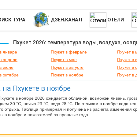
ОИСК ТУРА
ДЗЕН.КАНАЛ
ОТЕЛИ
Пхукет 2026: температура воды, воздуха, осад
в январе
Пхукет в феврале
Пхукет в 
в апреле
Пхукет в мае
Пхукет в
 в июле
Пхукет в августе
Пхукет в 
в октябре
Пхукет в ноябре
Пхукет в 
 на Пхукете в ноябре
Пхукете в ноябре 2026 ожидается облачной, возможен ливень, гроз
 днем 30 °C, ночью 23 °C, вода 28 °C. По отзывам в ноябре вода те
о отдыха. Таблица примерная и получена из расчета изменения 
ы в ноябре и показателей за прошлые года.