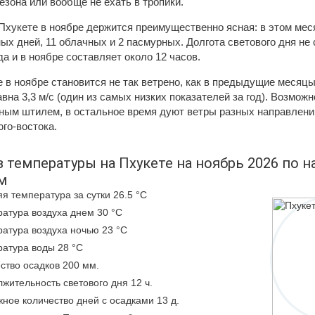
езона или вообще не ехать в тропики.
Пхукете в ноябре держится преимущественно ясная: в этом мес
ых дней, 11 облачных и 2 пасмурных. Долгота светового дня не
да и в ноябре составляет около 12 часов.
 в ноябре становится не так ветрено, как в предыдущие месяцы
вна 3,3 м/с (один из самых низких показателей за год). Возмож
ным штилем, в остальное время дуют ветры разных направлений
юго-востока.
 температуры на Пхукете на ноябрь 2026 по 
м
я температура за сутки 26.5 °C
атура воздуха днем 30 °C
атура воздуха ночью 23 °C
атура воды 28 °C
ство осадков 200 мм.
жительность светового дня 12 ч.
ное количество дней с осадками 13 д.