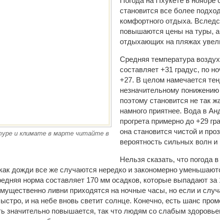
Погода на Пхукете в ноябре
становится все более подхо
комфортного отдыха. Вследс
повышаются цены на туры, а
отдыхающих на пляжах увел
Средняя температура воздух
составляет +31 градус, по н
+27. В целом намечается тен
незначительному понижению 
поэтому становится не так ж
намного приятнее. Вода в А
прогрета примерно до +29 гр
она становится чистой и про
уре и климате в марте читайте в
вероятность сильных волн и
Нельзя сказать, что погода 
 как дожди все же случаются нередко и закономерно уменьшают
редняя норма составляет 170 мм осадков, которые выпадают за
мущественно ливни приходятся на ночные часы, но если и случ
ыстро, и на небе вновь светит солнце. Конечно, есть шанс пром
ть значительно повышается, так что людям со слабым здоровь