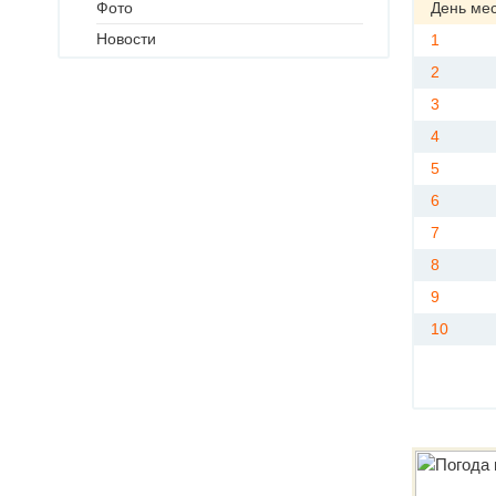
Фото
День ме
Новости
1
2
3
4
5
6
7
8
9
10