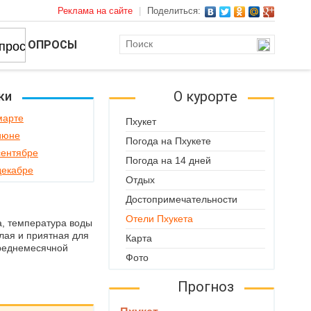
Реклама на сайте
|
Поделиться:
ОПРОСЫ
О курорте
ки
марте
Пхукет
 июне
Погода на Пхукете
сентябре
Погода на 14 дней
декабре
Отдых
Достопримечательности
Отели Пхукета
а, температура воды
плая и приятная для
Карта
среднемесячной
Фото
Прогноз