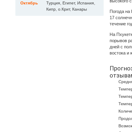
высокого с
Октябрь
Турция, Египет, Испания,
Кипр, о.Крит, Канары
Погода на 
17 солнечн
течение го
На Пхукете
порывов ра
дней с пол
востока и 
Прогноз
отзыва
Средня
Темпер
Темпер
Темпер
Количе
Продол
Возмож