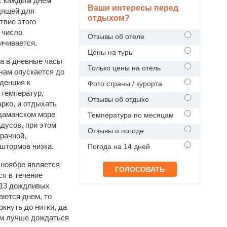
 с каждым днем
Ваши интересы перед
дящей для
отдыхом?
твие этого
 число
Отзывы об отеле
ичивается.
Цены на туры
а в дневные часы
Только цены на отель
очам опускается до
денция к
Фото страны / курорта
температур,
Отзывы об отдыхе
арко, и отдыхать
ндаманском море
Температура по месяцам
адусов, при этом
Отзывы о погоде
зрачной,
 штормов низка.
Погода на 14 дней
в ноябре является
ся в течение
 13 дождливых
аются днем, то
окнуть до нитки, да
ем лучше дождаться