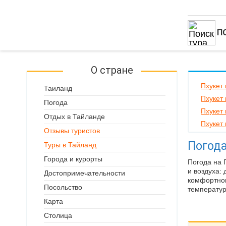
П
О стране
Пхукет 
Таиланд
Пхукет 
Погода
Пхукет
Отдых в Тайланде
Пхукет 
Отзывы туристов
Погода
Туры в Тайланд
Города и курорты
Погода на 
и воздуха:
Достопримечательности
комфортног
Посольство
температур
Карта
Столица