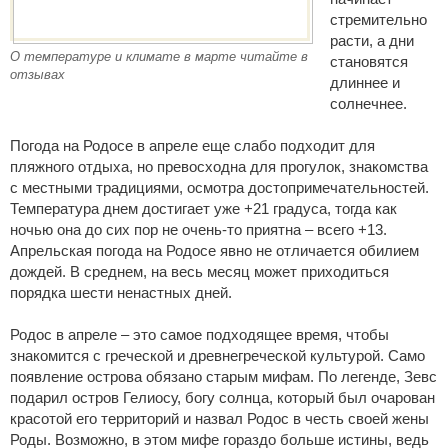
стремительно
расти, а дни
О температуре и климате в марте читайте в
становятся
отзывах
длиннее и
солнечнее.
Погода на Родосе в апреле еще слабо подходит для
пляжного отдыха, но превосходна для прогулок, знакомства
с местными традициями, осмотра достопримечательностей.
Температура днем достигает уже +21 градуса, тогда как
ночью она до сих пор не очень-то приятна – всего +13.
Апрельская погода на Родосе явно не отличается обилием
дождей. В среднем, на весь месяц может приходиться
порядка шести ненастных дней.
Родос в апреле – это самое подходящее время, чтобы
знакомится с греческой и древнегреческой культурой. Само
появление острова обязано старым мифам. По легенде, Зевс
подарил остров Гелиосу, богу солнца, который был очарован
красотой его территорий и назвал Родос в честь своей жены
Роды. Возможно, в этом мифе гораздо больше истины, ведь