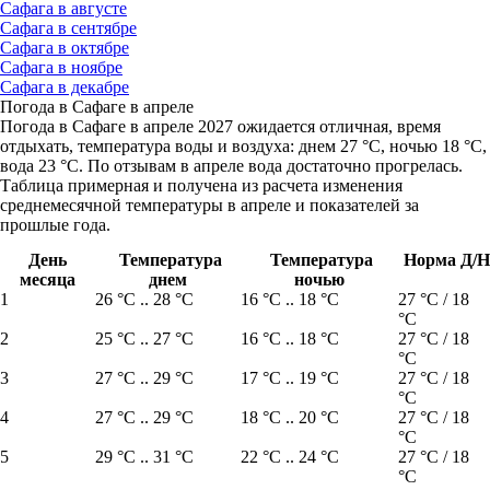
Сафага в августе
Сафага в сентябре
Сафага в октябре
Сафага в ноябре
Сафага в декабре
Погода в Сафаге в апреле
Погода в Сафаге в апреле 2027 ожидается отличная, время
отдыхать, температура воды и воздуха: днем 27 °C, ночью 18 °C,
вода 23 °C. По отзывам в апреле вода достаточно прогрелась.
Таблица примерная и получена из расчета изменения
среднемесячной температуры в апреле и показателей за
прошлые года.
День
Температура
Температура
Норма Д/Н
месяца
днем
ночью
1
26 °C .. 28 °C
16 °C .. 18 °C
27 °C / 18
°C
2
25 °C .. 27 °C
16 °C .. 18 °C
27 °C / 18
°C
3
27 °C .. 29 °C
17 °C .. 19 °C
27 °C / 18
°C
4
27 °C .. 29 °C
18 °C .. 20 °C
27 °C / 18
°C
5
29 °C .. 31 °C
22 °C .. 24 °C
27 °C / 18
°C