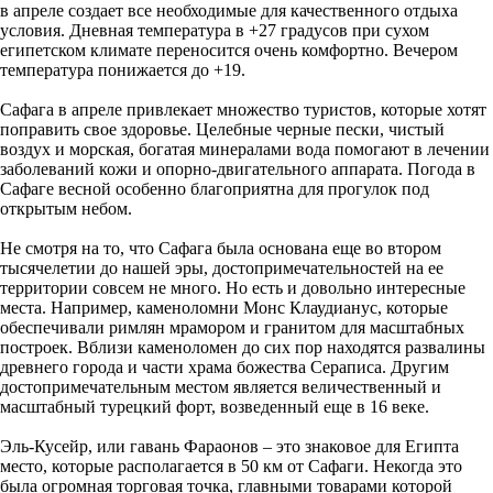
в апреле создает все необходимые для качественного отдыха
условия. Дневная температура в +27 градусов при сухом
египетском климате переносится очень комфортно. Вечером
температура понижается до +19.
Сафага в апреле привлекает множество туристов, которые хотят
поправить свое здоровье. Целебные черные пески, чистый
воздух и морская, богатая минералами вода помогают в лечении
заболеваний кожи и опорно-двигательного аппарата. Погода в
Сафаге весной особенно благоприятна для прогулок под
открытым небом.
Не смотря на то, что Сафага была основана еще во втором
тысячелетии до нашей эры, достопримечательностей на ее
территории совсем не много. Но есть и довольно интересные
места. Например, каменоломни Монс Клаудианус, которые
обеспечивали римлян мрамором и гранитом для масштабных
построек. Вблизи каменоломен до сих пор находятся развалины
древнего города и части храма божества Сераписа. Другим
достопримечательным местом является величественный и
масштабный турецкий форт, возведенный еще в 16 веке.
Эль-Кусейр, или гавань Фараонов – это знаковое для Египта
место, которые располагается в 50 км от Сафаги. Некогда это
была огромная торговая точка, главными товарами которой