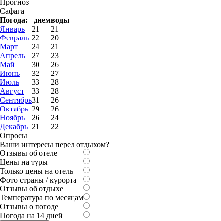
Прогноз
Сафага
Погода:
днем
воды
Январь
21
21
Февраль
22
20
Март
24
21
Апрель
27
23
Май
30
26
Июнь
32
27
Июль
33
28
Август
33
28
Сентябрь
31
26
Октябрь
29
26
Ноябрь
26
24
Декабрь
21
22
Опросы
Ваши интересы перед отдыхом?
Отзывы об отеле
Цены на туры
Только цены на отель
Фото страны / курорта
Отзывы об отдыхе
Температура по месяцам
Отзывы о погоде
Погода на 14 дней