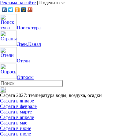
Реклама на сайте
|
Поделиться:
Поиск тура
Дзен.Канал
Отели
Опросы
Сафага 2027: температура воды, воздуха, осадки
Сафага в январе
Сафага в феврале
Сафага в марте
Сафага в апреле
Сафага в мае
Сафага в июне
Сафага в июле