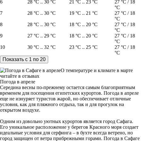
6
28 °C .. 30 °C
21 °C .. 23 °C
27 °C / 18
°C
7
28 °C .. 30 °C
19 °C .. 21 °C
27 °C / 18
°C
8
28 °C .. 30 °C
18 °C .. 20 °C
27 °C / 18
°C
9
27 °C .. 29 °C
18 °C .. 20 °C
27 °C / 18
°C
10
30 °C .. 32 °C
23 °C .. 25 °C
27 °C / 18
°C
О температуре и климате в марте
читайте в отзывах
Погода в апреле
Середина весны по-прежнему остается самым благоприятным
временем для посещения египетских курортов. Погода в апреле
еще не изнуряет туристов жарой, но обеспечивает отличные
условия, как для пляжного отдыха, так и для прогулок на
открытом воздухе.
Одним из довольно уютных курортов является город Сафага.
Его уникальное расположение у берегов Красного моря создает
идеальные условия для серфинга – в бухте всегда ветрено, но
город защищен от ветра прибрежными горами. Погода в Сафаге