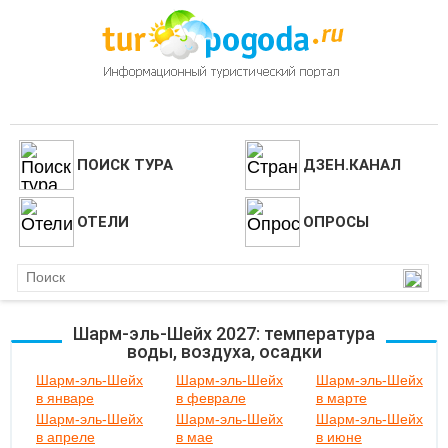
ПОИСК ТУРА
ДЗЕН.КАНАЛ
ОТЕЛИ
ОПРОСЫ
Шарм-эль-Шейх 2027: температура
воды, воздуха, осадки
Шарм-эль-Шейх
Шарм-эль-Шейх
Шарм-эль-Шейх
в январе
в феврале
в марте
Шарм-эль-Шейх
Шарм-эль-Шейх
Шарм-эль-Шейх
в апреле
в мае
в июне