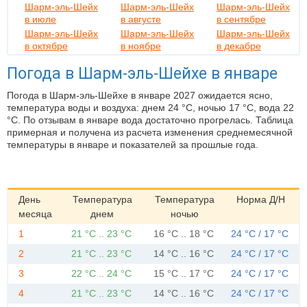
Шарм-эль-Шейх
Шарм-эль-Шейх
Шарм-эль-Шейх
в июле
в августе
в сентябре
Шарм-эль-Шейх
Шарм-эль-Шейх
Шарм-эль-Шейх
в октябре
в ноябре
в декабре
Погода в Шарм-эль-Шейхе в январе
Погода в Шарм-эль-Шейхе в январе 2027 ожидается ясно,
температура воды и воздуха: днем 24 °C, ночью 17 °C, вода 22
°C. По отзывам в январе вода достаточно прогрелась. Таблица
примерная и получена из расчета изменения среднемесячной
температуры в январе и показателей за прошлые года.
День
Температура
Температура
Норма Д/Н
месяца
днем
ночью
1
21 °C .. 23 °C
16 °C .. 18 °C
24 °C / 17 °C
2
21 °C .. 23 °C
14 °C .. 16 °C
24 °C / 17 °C
3
22 °C .. 24 °C
15 °C .. 17 °C
24 °C / 17 °C
4
21 °C .. 23 °C
14 °C .. 16 °C
24 °C / 17 °C