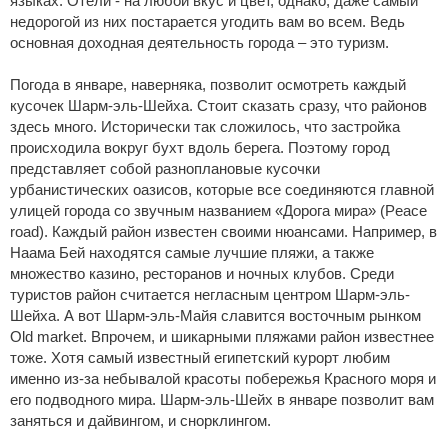
языках. Отели - на любой вкус и цвет, однако, даже самый
недорогой из них постарается угодить вам во всем. Ведь
основная доходная деятельность города – это туризм.
Погода в январе, наверняка, позволит осмотреть каждый
кусочек Шарм-эль-Шейха. Стоит сказать сразу, что районов
здесь много. Исторически так сложилось, что застройка
происходила вокруг бухт вдоль берега. Поэтому город
представляет собой разноплановые кусочки
урбанистических оазисов, которые все соединяются главной
улицей города со звучным названием «Дорога мира» (Peace
road). Каждый район известен своими нюансами. Например, в
Наама Бей находятся самые лучшие пляжи, а также
множество казино, ресторанов и ночных клубов. Среди
туристов район считается негласным центром Шарм-эль-
Шейха. А вот Шарм-эль-Майя славится восточным рынком
Old market. Впрочем, и шикарными пляжами район известнее
тоже. Хотя самый известный египетский курорт любим
именно из-за небывалой красоты побережья Красного моря и
его подводного мира. Шарм-эль-Шейх в январе позволит вам
заняться и дайвингом, и снорклингом.