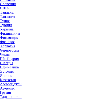
Словения
США
Таиланд
Танзания
Тунис
Турция
Украина
Филиппины
Финляндия
Франция
Хорватия
Черногория
Чехия
Швейцария
Швеция
Шри-Ланка
Эстония
Япония
Казахстан
Азербайджан
Армения
Грузия
Таджикистан