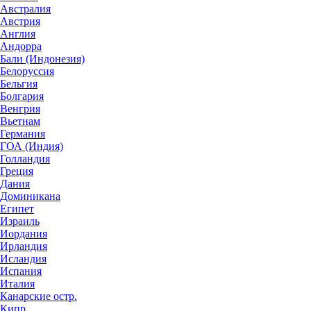
Австралия
Австрия
Англия
Андорра
Бали (Индонезия)
Белоруссия
Бельгия
Болгария
Венгрия
Вьетнам
Германия
ГОА (Индия)
Голландия
Греция
Дания
Доминикана
Египет
Израиль
Иордания
Ирландия
Исландия
Испания
Италия
Канарские остр.
Кипр