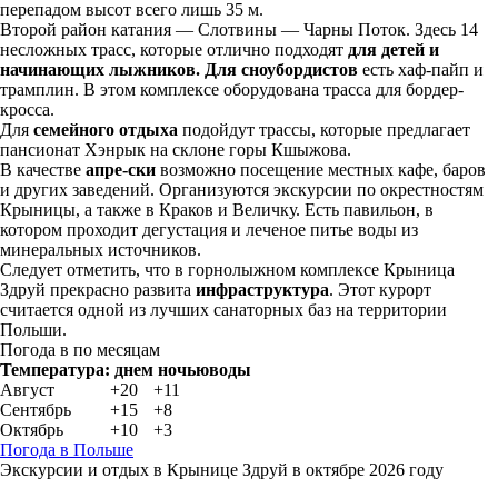
перепадом высот всего лишь 35 м.
Второй район катания ― Слотвины — Чарны Поток. Здесь 14
несложных трасс, которые отлично подходят
для детей и
начинающих лыжников. Для сноубордистов
есть хаф-пайп и
трамплин. В этом комплексе оборудована трасса для бордер-
кросса.
Для
семейного отдыха
подойдут трассы, которые предлагает
пансионат Хэнрык на склоне горы Кшыжова.
В качестве
апре-ски
возможно посещение местных кафе, баров
и других заведений. Организуются экскурсии по окрестностям
Крыницы, а также в Краков и Величку. Есть павильон, в
котором проходит дегустация и леченое питье воды из
минеральных источников.
Следует отметить, что в горнолыжном комплексе Крыница
Здруй прекрасно развита
инфраструктура
. Этот курорт
считается одной из лучших санаторных баз на территории
Польши.
Погода в по месяцам
Температура:
днем
ночью
воды
Август
+20
+11
Сентябрь
+15
+8
Октябрь
+10
+3
Погода в Польше
Экскурсии и отдых в Крынице Здруй в октябре 2026 году