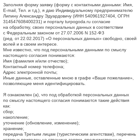
Заполняя форму заявку (форму с контактными данными: Имя,
E-mail, Тел. и т.д.), я даю Индивидуальному предпринимателю
Липину Александру Эдуардовичу (ИНН 540961927404, ОГРН
314547608400231) и порталу turpogoda.ru согласие
на обработку, своих персональных данных в соответствии
с Федеральным законом от 27.07.2006 N 152-ФЗ
(ред. от 22.02.2017) «О персональных данных» свободно, своей
волей и в своем интересе.
Мне известно, что под персональными данными по смыслу
настоящего согласия понимаются:
Имя (фамилия и/или отчество);
Контактный номер телефона;
Адрес электронной почты;
Иные данные, оставленные мною в графе «Ваше пожелание»,
позволяющие меня идентифицировать.
Я ознакомлен (а), что под обработкой персональных данных
по смыслу настоящего согласия понимаются такие действия
как:
сбор;
накопление;
уточнение (обновление, изменение);
хранение;
передача Третьим лицам (туристическим агентствам), перечень
которых приведен на странице заявки, предусмотренных