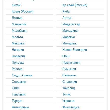
Китай
Кр.край (Россия)
Крым (Россия)
Куба
Латвия
Литва
Маврикий
Мадагаскар
Малайзия
Мальдивы
Мальта
Марокко
Мексика
Молдова
Нигерия
Новая Зеландия
Норвегия
ОАЭ
Польша
Португалия
Россия
Румыния
Сауд. Аравия
Сейшелы
Словакия
Словения
США
Таиланд
Танзания
Тунис
Турция
Украина
Филиппины
Финляндия