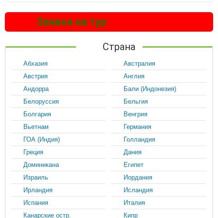
Заявка на тур
Страна
Абхазия
Австралия
Австрия
Англия
Андорра
Бали (Индонезия)
Белоруссия
Бельгия
Болгария
Венгрия
Вьетнам
Германия
ГОА (Индия)
Голландия
Греция
Дания
Доминикана
Египет
Израиль
Иордания
Ирландия
Исландия
Испания
Италия
Канарские остр.
Кипр