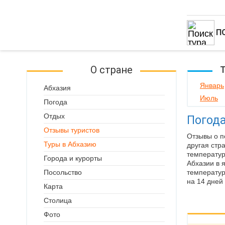
П
О стране
Т
Январь
Абхазия
Июль
Погода
Отдых
Погода
Отзывы туристов
Отзывы о п
Туры в Абхазию
другая стр
температур
Города и курорты
Абхазии в 
Посольство
температур
на 14 дней 
Карта
Столица
Фото