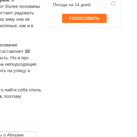
Погода на 14 дней
ют более половины
естают радовать
а зиму они не
еленые, как и в
незимние
 составляет
10
ыть. Но и про
ень неподходящие.
ить на улицу и
что найти себе отель
в
, поэтому