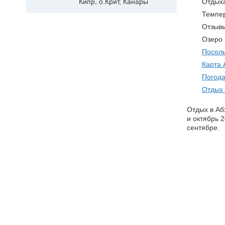
Кипр, о.Крит, Канары
Отдыха
Темпер
Отзывы
Озеро 
Посоль
Карта 
Погода
Отдых 
Отдых в Аб
и октябрь 
сентябре.