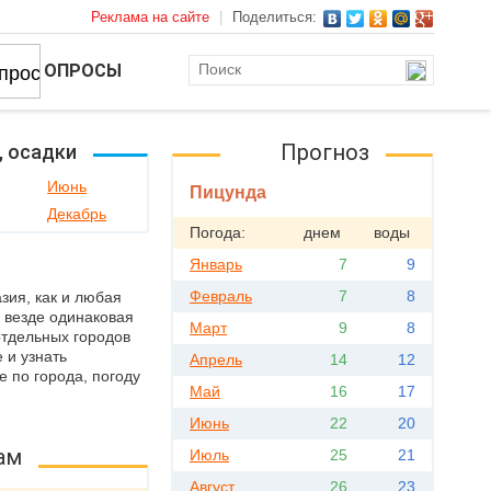
Реклама на сайте
|
Поделиться:
ОПРОСЫ
Прогноз
, осадки
Июнь
Пицунда
Декабрь
Погода:
днем
воды
Январь
7
9
Февраль
7
8
зия, как и любая
 везде одинаковая
Март
9
8
отдельных городов
 и узнать
Апрель
14
12
 по города, погоду
Май
16
17
Июнь
22
20
ам
Июль
25
21
Август
26
23