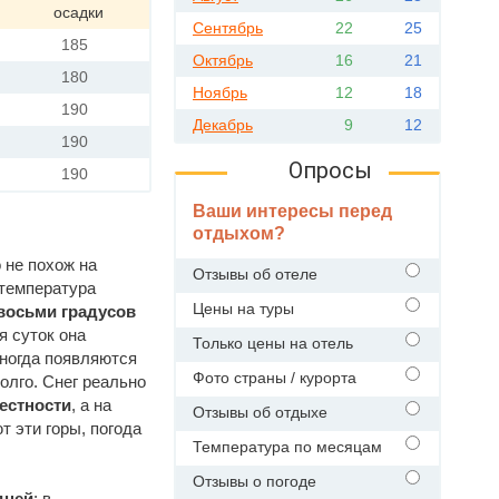
осадки
Сентябрь
22
25
185
Октябрь
16
21
180
Ноябрь
12
18
190
Декабрь
9
12
190
Опросы
190
Ваши интересы перед
отдыхом?
 не похож на
Отзывы об отеле
 температура
Цены на туры
восьми градусов
я суток она
Только цены на отель
ногда появляются
Фото страны / курорта
олго. Снег реально
естности
, а на
Отзывы об отдыхе
т эти горы, погода
Температура по месяцам
Отзывы о погоде
дней
: в