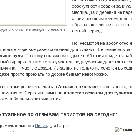
совокупности осадки занима
месяца. Да и деревья не пер
своим внешним видом, ведь н
сбрасывают листья, а стоят з
уре и климате в январе читайте в
летний период.
Но, несмотря на абсолютно 
, вода в море всё равно холодная для купания. Ее температура
 выше нуля
. Поэтому о пляжном отдыхе в Абхазии придется заб
ный тур вряд ли кто-то задумается, ведь условия для этого оч
ричина — частые дожди. Из-за них не только не хочется выход
 даже просто проехать по дороге бывает невозможно.
ы всё-таки решитесь ехать
в Абхазию в январе
, стоит учесть, 
блематично. Середина зимы
не является сезоном для туристо
 отели банально закрываются.
ктуальное по отзывам туристов на сегодня:
примечательности
Пицунды
и Гагры