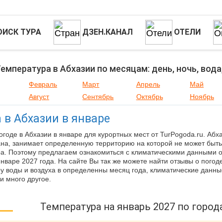
ОИСК ТУРА
ДЗЕН.КАНАЛ
ОТЕЛИ
емпература в Абхазии по месяцам: день, ночь, вода
Февраль
Март
Апрель
Май
Август
Сентябрь
Октябрь
Ноябрь
 в Абхазии в январе
огоде в Абхазии в январе для курортных мест от TurPogoda.ru. Абха
ана, занимает определенную территорию на которой не может быть
а. Поэтому предлагаем ознакомиться с климатическими данными 
январе 2027 года. На сайте Вы так же можете найти отзывы о погоде
у воды и воздуха в определенны месяц года, климатические данные
и много другое.
Температура на январь 2027 по город