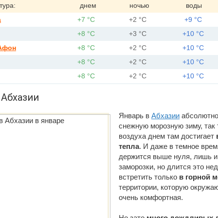
тура:
днем
ночью
воды
а
+7 °С
+2 °С
+9 °С
+8 °С
+3 °С
+10 °С
Афон
+8 °С
+2 °С
+10 °С
+8 °С
+2 °С
+10 °С
+8 °С
+2 °С
+10 °С
 Абхазии
Январь в
Абхазии
абсолютно
снежную морозную зиму, так
воздуха днем там достигает
тепла
. И даже в темное врем
держится выше нуля, лишь и
заморозки, но длится это нед
встретить только
в горной м
территории, которую окружаю
очень комфортная.
Но зато
много дождливых 