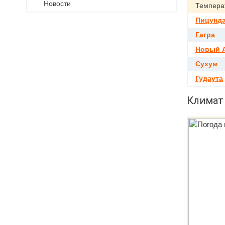
Новости
Темпера
Пицунд
Гагра
Новый 
Сухум
Гудаута
Климат