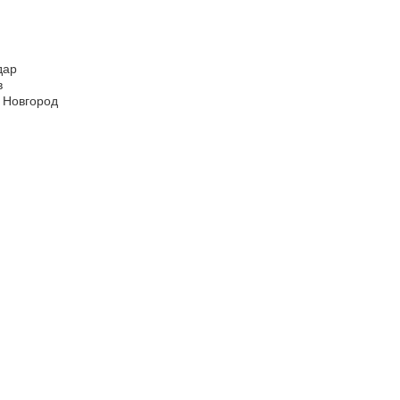
дар
в
 Новгород