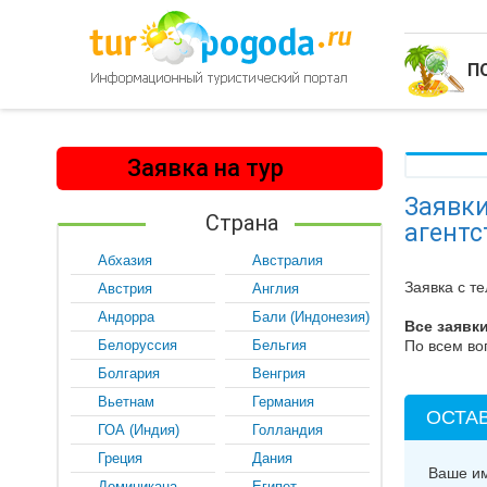
П
Заявка на тур
Заявки
Страна
агентс
Абхазия
Австралия
Заявка с те
Австрия
Англия
Андорра
Бали (Индонезия)
Все заявк
Белоруссия
Бельгия
По всем во
Болгария
Венгрия
Вьетнам
Германия
ОСТАВ
ГОА (Индия)
Голландия
Греция
Дания
Ваше и
Доминикана
Египет