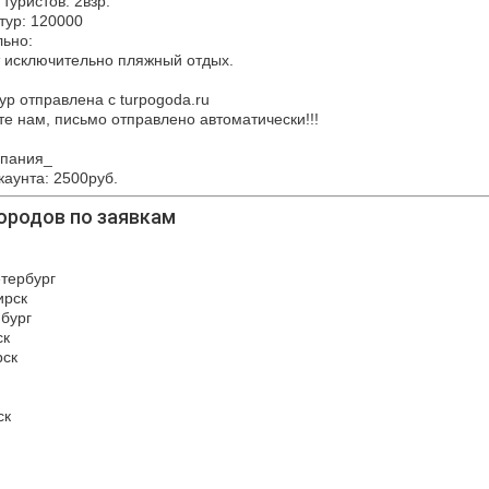
туристов: 2взр.
тур: 120000
ьно:
 исключительно пляжный отдых.
ур отправлена с turpogoda.ru
те нам, письмо отправлено автоматически!!!
пания_
каунта: 2500руб.
ородов по заявкам
етербург
ирск
нбург
ск
рск
ск