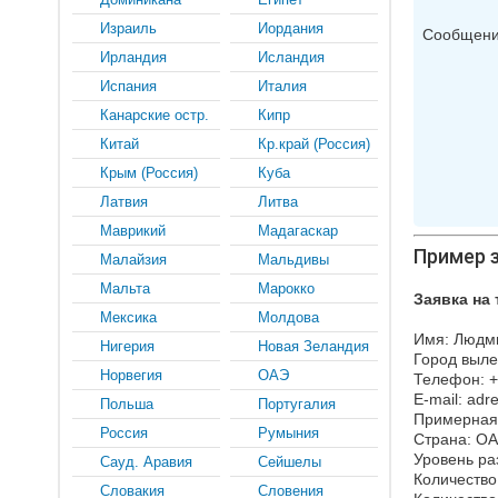
Израиль
Иордания
Сообщени
Ирландия
Исландия
Испания
Италия
Канарские остр.
Кипр
Китай
Кр.край (Россия)
Крым (Россия)
Куба
Латвия
Литва
Маврикий
Мадагаскар
Пример з
Малайзия
Мальдивы
Мальта
Марокко
Заявка на 
Мексика
Молдова
Имя: Людм
Нигерия
Новая Зеландия
Город выле
Норвегия
ОАЭ
Телефон: +
E-mail: adr
Польша
Португалия
Примерная 
Россия
Румыния
Страна: О
Уровень ра
Сауд. Аравия
Сейшелы
Количество
Словакия
Словения