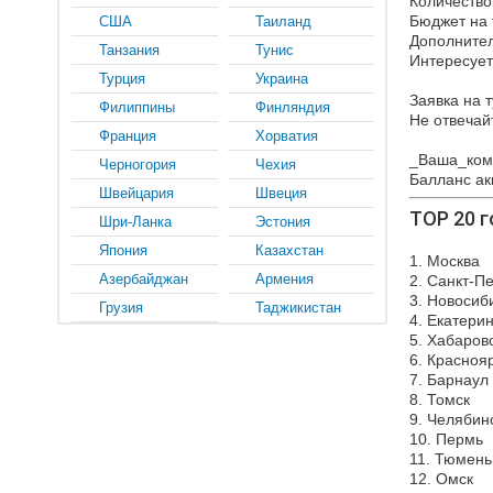
Количество 
Бюджет на 
США
Таиланд
Дополнител
Танзания
Тунис
Интересует
Турция
Украина
Заявка на т
Филиппины
Финляндия
Не отвечай
Франция
Хорватия
_Ваша_ком
Черногория
Чехия
Балланс ак
Швейцария
Швеция
ТОР 20 г
Шри-Ланка
Эстония
Япония
Казахстан
1. Москва
Азербайджан
Армения
2. Санкт-П
3. Новосиб
Грузия
Таджикистан
4. Екатери
5. Хабаров
6. Красноя
7. Барнаул
8. Томск
9. Челябин
10. Пермь
11. Тюмень
12. Омск