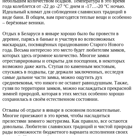
небольшим количеством осадков. Температура в это время
года колеблется от -22 до -27 °C днем и -17…-20 °C ночью.
Идеальный климат для соблюдения славянских традиций в
виде бани. В общем, вам пригодятся теплые вещи и особенно
‒ берёзовые веники.
Отдых в Беларуси в январе хорошо было бы провести в
деревне, парясь в баньке и участвуя во всевозможных
маскарадах, посвящённых празднованию Старого Нового
года. Весьма интересно это место будет любителям замков,
которых здесь огромное количество. Многие замки
отреставрированы и открыты для посещения, в некоторых
возможно даже жить. Ступая по каменным мостовым,
спускаясь в подвалы, где держали заключенных, исследуя
самые дальние части замка, можно ощутить дух
средневековья, что никого не оставит равнодушным. Также,
гуляя по территории замков, можно наслаждаться прекрасной
зимней природой, которая в этих местах особенно хорошо
сохранилась в своём естественном состоянии.
Отзывы об отдыхе в январе в основном положительные.
Многие приезжают в это время, чтобы насладиться
прелестями зимнего экотуризма. Как правило, все остаются
довольны. Любители славянских традиций и чистой природы
рады возможности бюджетного варианта исполнения своих