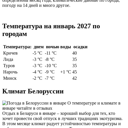
определенны месяц года, климатические данные по города,
погоду на 14 дней и много другое.
Температура на январь 2027 по
городам
Температура:
днем
ночью
воды
осадки
Кричев
-5 °С
-11 °С
40
Лида
-3 °С
-8 °С
35
Туров
-3 °С
-10 °С
35
Нарочь
-4 °С
-9 °С
+1 °С
45
Минск
-2 °С
-7 °С
42
Климат Белоруссии
О температуре и климате в
январе читайте в отзывах
Отдых в Беларуси в январе – хороший выбор для тех, кто
хочет провести свой отпуск в лучших традициях экотуризма.
В этом месяце климат радует устойчивостью температуры и