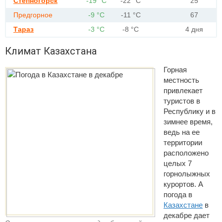
Степногорск
-19 °С
-22 °С
25
Предгорное
-9 °С
-11 °С
67
Тараз
-3 °С
-8 °С
4 дня
Климат Казахстана
Горная
местность
привлекает
туристов в
Республику и в
зимнее время,
ведь на ее
территории
расположено
целых 7
горнолыжных
курортов. А
погода в
Казахстане
в
декабре дает