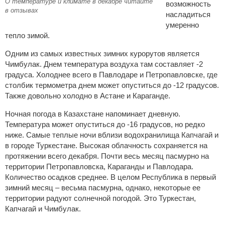
О температуре и климате в декабре читайте
возможность
в отзывах
насладиться
умеренно
тепло зимой.
Одним из самых известных зимних курорутов является
Чимбулак. Днем температура воздуха там составляет -2
градуса. Холоднее всего в Павлодаре и Петропавловске, где
столбик термометра днем может опуститься до -12 градусов.
Также довольно холодно в Астане и Караганде.
Ночная погода в Казахстане напоминает дневную.
Температура может опуститься до -16 градусов, но редко
ниже. Самые теплые ночи вблизи водохранилища Капчагай и
в городе Туркестане. Высокая облачность сохраняется на
протяжении всего декабря. Почти весь месяц пасмурно на
территории Петропавловска, Караганды и Павлодара.
Количество осадков среднее. В целом Республика в первый
зимний месяц – весьма пасмурна, однако, некоторые ее
территории радуют солнечной погодой. Это Туркестан,
Капчагай и Чимбулак.