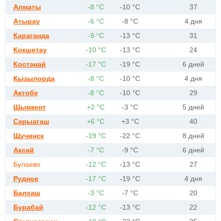
Алматы
-8 °С
-10 °С
37
Атырау
-6 °С
-8 °С
4 дня
Караганда
-9 °С
-13 °С
31
Кокшетау
-10 °С
-13 °С
24
Костанай
-17 °С
-19 °С
6 дней
Кызылорда
-8 °С
-10 °С
4 дня
Актобе
-8 °С
-10 °С
29
Шымкент
+2 °С
-3 °С
5 дней
Сарыагаш
+6 °С
+3 °С
40
Щучинск
-19 °С
-22 °С
8 дней
Аксай
-7 °С
-9 °С
6 дней
Булаево
-12 °С
-13 °С
27
Рудное
-17 °С
-19 °С
4 дня
Балхаш
-3 °С
-7 °С
20
Бурабай
-12 °С
-13 °С
22