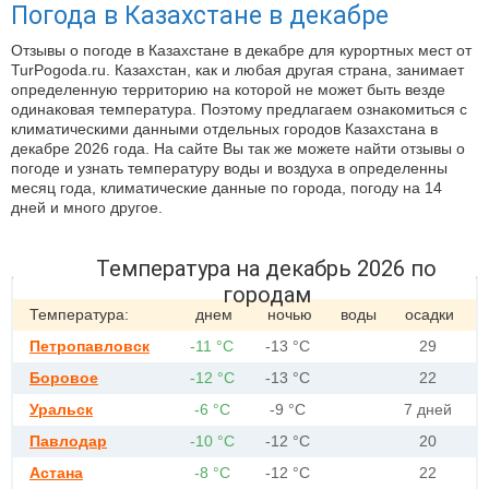
Погода в Казахстане в декабре
Отзывы о погоде в Казахстане в декабре для курортных мест от
TurPogoda.ru. Казахстан, как и любая другая страна, занимает
определенную территорию на которой не может быть везде
одинаковая температура. Поэтому предлагаем ознакомиться с
климатическими данными отдельных городов Казахстана в
декабре 2026 года. На сайте Вы так же можете найти отзывы о
погоде и узнать температуру воды и воздуха в определенны
месяц года, климатические данные по города, погоду на 14
дней и много другое.
Температура на декабрь 2026 по
городам
Температура:
днем
ночью
воды
осадки
Петропавловск
-11 °С
-13 °С
29
Боровое
-12 °С
-13 °С
22
Уральск
-6 °С
-9 °С
7 дней
Павлодар
-10 °С
-12 °С
20
Астана
-8 °С
-12 °С
22