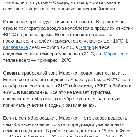
том числе и в пустыню Сахару, которая, кстати сказать,
оказывает существенное влияние на местный климат.
Итак, в октябре воздух начинает остывать. В среднем по
стране температура воздуха колеблется в пределах отметки
+24°С
в дневное время. Ночью становится заметно
прохладнее, и столбик термометра опускается до +15°С. В
Касабланке
днём — около +22°С, в
Агадир
и Фесе
среднемесячная температура равна +24°С, а в
Марракеше
теплее всего — примерно +26°С.
Океан
в прибрежной зоне Марокко продолжает остывать.
Если в сентябре его средняя температура была +22°С, то в
октябре она составляет
+21°С в Агадире, +20°С в Рабате и
+19°С в Касабланке
. Всё это не мешает туристам,
приехавшем в Марокко в октябре, купаться, загорать и
принимать участие в водных развлечениях.
Если в сентябре осадки в Марокко — это скорее редкость,
чем обычное явление, то в октябре
дожди
уже начинают
немного надоедать. В рабате выпадает около 48 мм, в Фесе