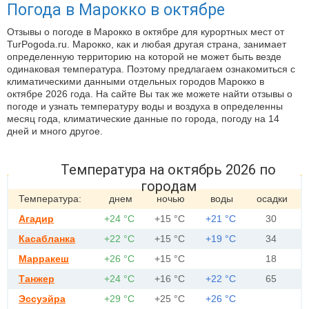
Погода в Марокко в октябре
Отзывы о погоде в Марокко в октябре для курортных мест от
TurPogoda.ru. Марокко, как и любая другая страна, занимает
определенную территорию на которой не может быть везде
одинаковая температура. Поэтому предлагаем ознакомиться с
климатическими данными отдельных городов Марокко в
октябре 2026 года. На сайте Вы так же можете найти отзывы о
погоде и узнать температуру воды и воздуха в определенны
месяц года, климатические данные по города, погоду на 14
дней и много другое.
Температура на октябрь 2026 по
городам
Температура:
днем
ночью
воды
осадки
Агадир
+24 °С
+15 °С
+21 °С
30
Касабланка
+22 °С
+15 °С
+19 °С
34
Марракеш
+26 °С
+15 °С
18
Танжер
+24 °С
+16 °С
+22 °С
65
Эссуэйра
+29 °С
+25 °С
+26 °С