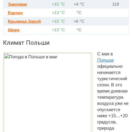
Закопане
+15 °С
+4 °С
118
Карпач
+13 °С
°С
Крыница Здруй
+15 °С
+6 °С
Ширк
+13 °С
°С
Климат Польши
С мая в
Польше
официально
начинается
туристический
сезон. В это
время дневная
температура
воздуха уже не
опускается
ниже +15…+20
градусов,
природа