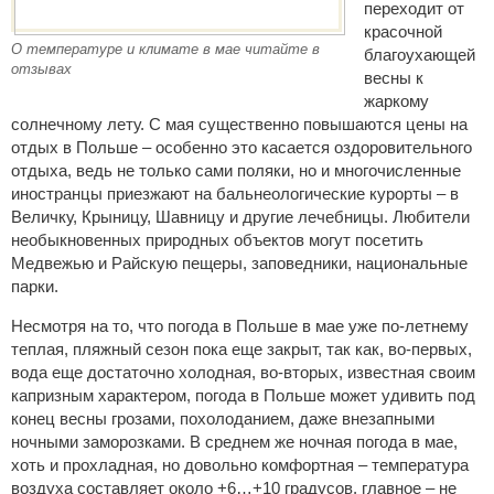
переходит от
красочной
О температуре и климате в мае читайте в
благоухающей
отзывах
весны к
жаркому
солнечному лету. С мая существенно повышаются цены на
отдых в Польше – особенно это касается оздоровительного
отдыха, ведь не только сами поляки, но и многочисленные
иностранцы приезжают на бальнеологические курорты – в
Величку, Крыницу, Шавницу и другие лечебницы. Любители
необыкновенных природных объектов могут посетить
Медвежью и Райскую пещеры, заповедники, национальные
парки.
Несмотря на то, что погода в Польше в мае уже по-летнему
теплая, пляжный сезон пока еще закрыт, так как, во-первых,
вода еще достаточно холодная, во-вторых, известная своим
капризным характером, погода в Польше может удивить под
конец весны грозами, похолоданием, даже внезапными
ночными заморозками. В среднем же ночная погода в мае,
хоть и прохладная, но довольно комфортная – температура
воздуха составляет около +6…+10 градусов, главное – не