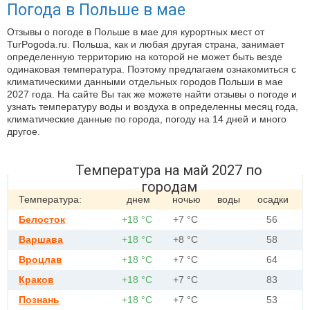
Погода в Польше в мае
Отзывы о погоде в Польше в мае для курортных мест от
TurPogoda.ru. Польша, как и любая другая страна, занимает
определенную территорию на которой не может быть везде
одинаковая температура. Поэтому предлагаем ознакомиться с
климатическими данными отдельных городов Польши в мае
2027 года. На сайте Вы так же можете найти отзывы о погоде и
узнать температуру воды и воздуха в определенны месяц года,
климатические данные по города, погоду на 14 дней и много
другое.
Температура на май 2027 по
городам
Температура:
днем
ночью
воды
осадки
Белосток
+18 °С
+7 °С
56
Варшава
+18 °С
+8 °С
58
Вроцлав
+18 °С
+7 °С
64
Краков
+18 °С
+7 °С
83
Познань
+18 °С
+7 °С
53