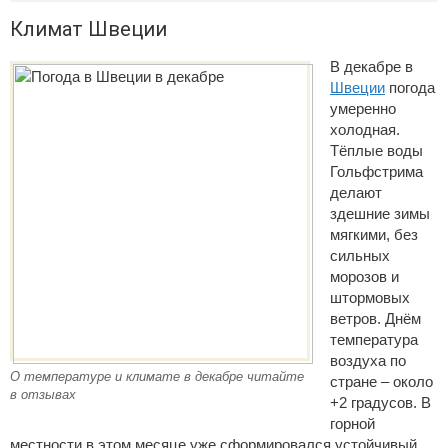
Климат Швеции
В декабре в
Швеции
погода
умеренно
холодная.
Тёплые воды
Гольфстрима
делают
здешние зимы
мягкими, без
сильных
морозов и
штормовых
ветров. Днём
температура
воздуха по
О температуре и климате в декабре читайте
стране – около
в отзывах
+2 градусов. В
горной
местности в этом месяце уже сформировался устойчивый