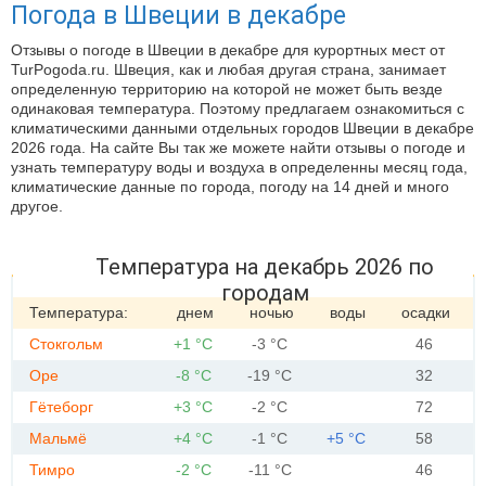
Погода в Швеции в декабре
Отзывы о погоде в Швеции в декабре для курортных мест от
TurPogoda.ru. Швеция, как и любая другая страна, занимает
определенную территорию на которой не может быть везде
одинаковая температура. Поэтому предлагаем ознакомиться с
климатическими данными отдельных городов Швеции в декабре
2026 года. На сайте Вы так же можете найти отзывы о погоде и
узнать температуру воды и воздуха в определенны месяц года,
климатические данные по города, погоду на 14 дней и много
другое.
Температура на декабрь 2026 по
городам
Температура:
днем
ночью
воды
осадки
Стокгольм
+1 °С
-3 °С
46
Оре
-8 °С
-19 °С
32
Гётеборг
+3 °С
-2 °С
72
Мальмё
+4 °С
-1 °С
+5 °С
58
Тимро
-2 °С
-11 °С
46