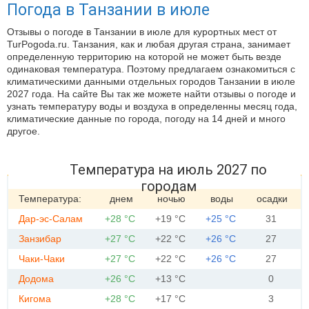
Погода в Танзании в июле
Отзывы о погоде в Танзании в июле для курортных мест от
TurPogoda.ru. Танзания, как и любая другая страна, занимает
определенную территорию на которой не может быть везде
одинаковая температура. Поэтому предлагаем ознакомиться с
климатическими данными отдельных городов Танзании в июле
2027 года. На сайте Вы так же можете найти отзывы о погоде и
узнать температуру воды и воздуха в определенны месяц года,
климатические данные по города, погоду на 14 дней и много
другое.
Температура на июль 2027 по
городам
Температура:
днем
ночью
воды
осадки
Дар-эс-Салам
+28 °С
+19 °С
+25 °С
31
Занзибар
+27 °С
+22 °С
+26 °С
27
Чаки-Чаки
+27 °С
+22 °С
+26 °С
27
Додома
+26 °С
+13 °С
0
Кигома
+28 °С
+17 °С
3