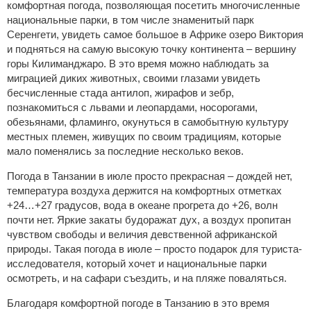
комфортная погода, позволяющая посетить многочисленные
национальные парки, в том числе знаменитый парк
Серенгети, увидеть самое большое в Африке озеро Виктория
и подняться на самую высокую точку континента – вершину
горы Килиманджаро. В это время можно наблюдать за
миграцией диких животных, своими глазами увидеть
бесчисленные стада антилоп, жирафов и зебр,
познакомиться с львами и леопардами, носорогами,
обезьянами, фламинго, окунуться в самобытную культуру
местных племен, живущих по своим традициям, которые
мало поменялись за последние несколько веков.
Погода в Танзании в июле просто прекрасная – дождей нет,
температура воздуха держится на комфортных отметках
+24…+27 градусов, вода в океане прогрета до +26, волн
почти нет. Яркие закаты будоражат дух, а воздух пропитан
чувством свободы и величия девственной африканской
природы. Такая погода в июле – просто подарок для туриста-
исследователя, который хочет и национальные парки
осмотреть, и на сафари съездить, и на пляже поваляться.
Благодаря комфортной погоде в Танзанию в это время