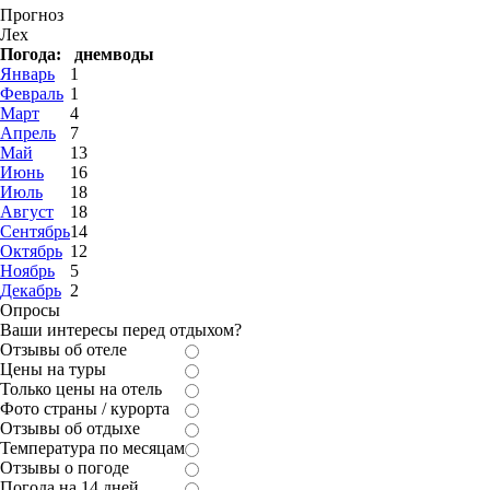
Прогноз
Лех
Погода:
днем
воды
Январь
1
Февраль
1
Март
4
Апрель
7
Май
13
Июнь
16
Июль
18
Август
18
Сентябрь
14
Октябрь
12
Ноябрь
5
Декабрь
2
Опросы
Ваши интересы перед отдыхом?
Отзывы об отеле
Цены на туры
Только цены на отель
Фото страны / курорта
Отзывы об отдыхе
Температура по месяцам
Отзывы о погоде
Погода на 14 дней