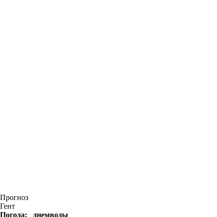
Прогноз
Гент
Погода:
днем
воды