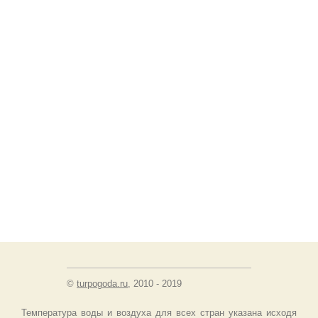
©
turpogoda.ru
, 2010 - 2019
Температура воды и воздуха для всех стран указана исходя