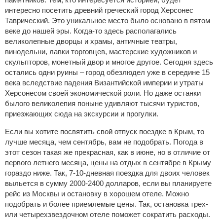
интересно посетить древний греческий город Херсонес
Таврический. Это уникальное место было основано в пятом
веке до нашей эры. Когда-то здесь располагались
великолепные дворцы и храмы, античные театры,
винодельни, лавки торговцев, мастерские художников и
скульпторов, монетный двор и многое другое. Сегодня здесь
остались одни руины – город обезлюдел уже в середине 15
века вследствие падения Византийской империи и утраты
Херсонесом своей экономической роли. Но даже останки
былого великолепия поныне удивляют тысячи туристов,
приезжающих сюда на экскурсии и прогулки.
Если вы хотите посвятить свой отпуск поездке в Крым, то
лучше месяца, чем сентябрь, вам не подобрать. Погода в
этот сезон такая же прекрасная, как в июне, но в отличие от
первого летнего месяца, цены на отдых в сентябре в Крыму
гораздо ниже. Так, 7-10-дневная поездка для двоих человек
выльется в сумму 2000-2400 долларов, если вы планируете
рейс из Москвы и остановку в хорошем отеле. Можно
подобрать и более приемлемые цены. Так, остановка трех-
или четырехзвездочном отеле поможет сократить расходы.