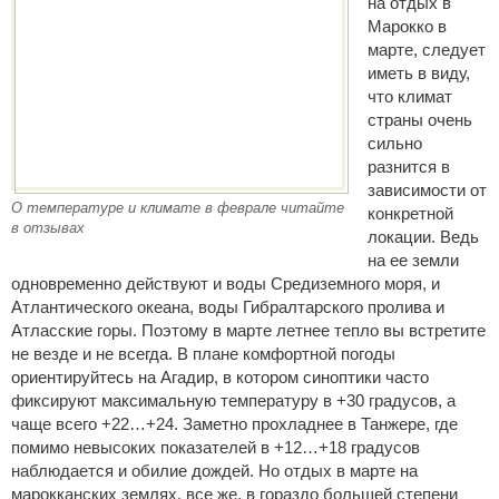
на отдых в
Марокко в
марте, следует
иметь в виду,
что климат
страны очень
сильно
разнится в
зависимости от
О температуре и климате в феврале читайте
конкретной
в отзывах
локации. Ведь
на ее земли
одновременно действуют и воды Средиземного моря, и
Атлантического океана, воды Гибралтарского пролива и
Атласские горы. Поэтому в марте летнее тепло вы встретите
не везде и не всегда. В плане комфортной погоды
ориентируйтесь на Агадир, в котором синоптики часто
фиксируют максимальную температуру в +30 градусов, а
чаще всего +22…+24. Заметно прохладнее в Танжере, где
помимо невысоких показателей в +12…+18 градусов
наблюдается и обилие дождей. Но отдых в марте на
марокканских землях, все же, в гораздо большей степени