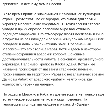
приближен к летнему, чем в России.
В это время приятно знакомиться с самобытной культурой
страны, разъезжать по ее городам, открывая для себя и
характер марокканских мусульман. С точки зрения старого
уклада и ярких образов арабского мира вам отлично
подойдет Марракеш. Его атмосферу любят воспевать в кино,
а туристы не раз блуждали по узеньким улочкам медины или
попадали в лапы к заклинателям змей. Современный
Марокко – это его столица Рабат. Хотя и здесь в некоторой
степени сохранился арабский колорит. Основные
достопримечательности Рабата, в основном, архитектурного
характера. Например, крепость Касба Удайя. Кстати, ее
название происходит от названия старинного племени,
проживавшего на территории Рабата с незапамятных времен.
Да и сам Рабат, от арабского «рибат», не что иное, как
«крепость», «военный лагерь».
Но отдых в Марокко в Рабате удовлетворить не только ваше
эстетическое восприятие, но и жажду познания. На
территории столицы вы найдете и музеи. В «Удайи»