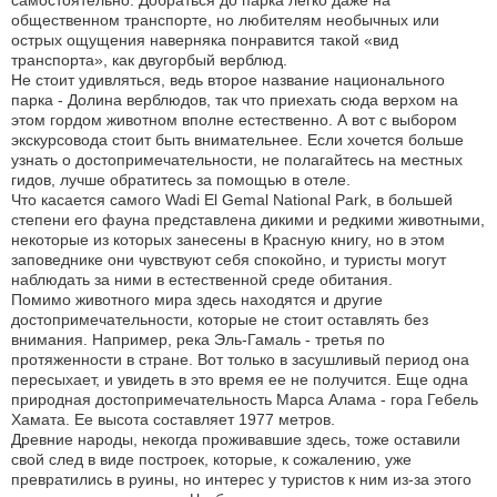
самостоятельно. Добраться до парка легко даже на
общественном транспорте, но любителям необычных или
острых ощущения наверняка понравится такой «вид
транспорта», как двугорбый верблюд.
Не стоит удивляться, ведь второе название национального
парка - Долина верблюдов, так что приехать сюда верхом на
этом гордом животном вполне естественно. А вот с выбором
экскурсовода стоит быть внимательнее. Если хочется больше
узнать о достопримечательности, не полагайтесь на местных
гидов, лучше обратитесь за помощью в отеле.
Что касается самого Wadi El Gemal National Park, в большей
степени его фауна представлена дикими и редкими животными,
некоторые из которых занесены в Красную книгу, но в этом
заповеднике они чувствуют себя спокойно, и туристы могут
наблюдать за ними в естественной среде обитания.
Помимо животного мира здесь находятся и другие
достопримечательности, которые не стоит оставлять без
внимания. Например, река Эль-Гамаль - третья по
протяженности в стране. Вот только в засушливый период она
пересыхает, и увидеть в это время ее не получится. Еще одна
природная достопримечательность Марса Алама - гора Гебель
Хамата. Ее высота составляет 1977 метров.
Древние народы, некогда проживавшие здесь, тоже оставили
свой след в виде построек, которые, к сожалению, уже
превратились в руины, но интерес у туристов к ним из-за этого