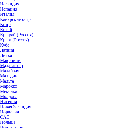
Исландия
Испания
Италия
Канарские остр.
Кипр
Китай
Кр.край (Россия)
Крым (Россия)
Куба
Латвия
Литва
Маврикий
Мадагаскар
Малайзия
Мальдивы
Мальта
Марокко
Мексика
Молдова
Нигерия
Новая Зеландия
Норвегия
ОАЭ
Польша
Португалия