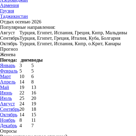
Армения
Грузия
Таджикистан
Отдых осенью 2026
Популярные направления:
Август
Турция, Египет, Испания, Греция, Кипр, Мальдивы
Сентябрь
Турция, Египет, Греция, Италия, Куба, Болгария
Октябрь
Турция, Египет, Испания, Кипр, о.Крит, Канары
Прогноз
Женева
Погода:
днем
воды
Январь
3
5
Февраль
5
5
Март
10
6
Апрель
14
8
Май
19
13
Июнь
22
16
Июль
25
20
Август
24
19
Сентябрь
20
18
Октябрь
14
15
Ноябрь
8
11
Декабрь
4
7
Опросы