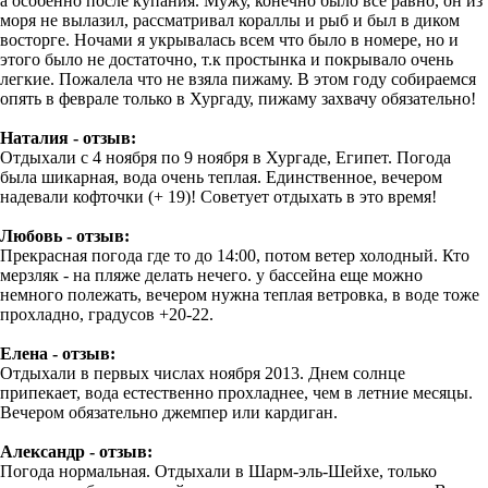
а особенно после купания. Мужу, конечно было все равно, он из
моря не вылазил, рассматривал кораллы и рыб и был в диком
восторге. Ночами я укрывалась всем что было в номере, но и
этого было не достаточно, т.к простынка и покрывало очень
легкие. Пожалела что не взяла пижаму. В этом году собираемся
опять в феврале только в Хургаду, пижаму захвачу обязательно!
Наталия - отзыв:
Отдыхали с 4 ноября по 9 ноября в Хургаде, Египет. Погода
была шикарная, вода очень теплая. Единственное, вечером
надевали кофточки (+ 19)! Советует отдыхать в это время!
Любовь - отзыв:
Прекрасная погода где то до 14:00, потом ветер холодный. Кто
мерзляк - на пляже делать нечего. у бассейна еще можно
немного полежать, вечером нужна теплая ветровка, в воде тоже
прохладно, градусов +20-22.
Елена - отзыв:
Отдыхали в первых числах ноября 2013. Днем солнце
припекает, вода естественно прохладнее, чем в летние месяцы.
Вечером обязательно джемпер или кардиган.
Александр - отзыв:
Погода нормальная. Отдыхали в Шарм-эль-Шейхе, только