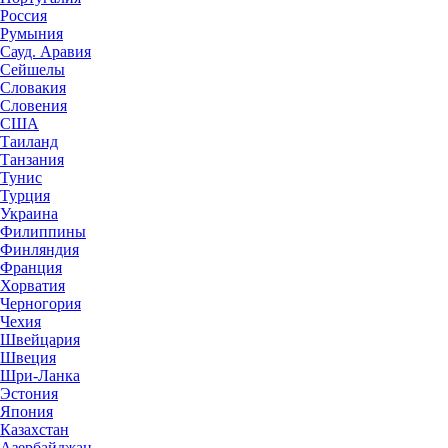
Россия
Румыния
Сауд. Аравия
Сейшелы
Словакия
Словения
США
Таиланд
Танзания
Тунис
Турция
Украина
Филиппины
Финляндия
Франция
Хорватия
Черногория
Чехия
Швейцария
Швеция
Шри-Ланка
Эстония
Япония
Казахстан
Азербайджан