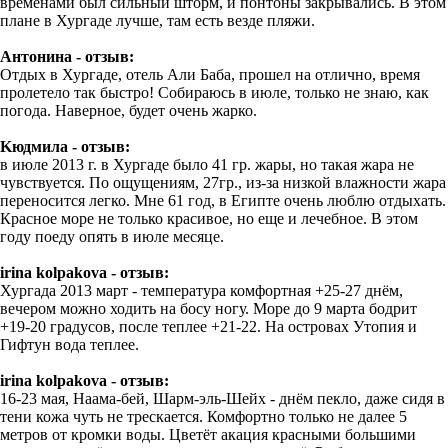
временами был сильный шторм, и понтоны закрывались. В этом
плане в Хургаде лучше, там есть везде пляжи.
Антонина - отзыв:
Отдых в Хургаде, отель Али Баба, прошел на отлично, время
пролетело так быстро! Собираюсь в июле, только не знаю, как
погода. Наверное, будет очень жарко.
Kюдмила - отзыв:
в июле 2013 г. в Хургаде было 41 гр. жары, но такая жара не
чувствуется. По ощущениям, 27гр., из-за низкой влажности жара
переносится легко. Мне 61 год, в Египте очень люблю отдыхать.
Красное море не только красивое, но еще и лечебное. В этом
году поеду опять в июле месяце.
irina kolpakova - отзыв:
Хургада 2013 март - температура комфортная +25-27 днём,
вечером можно ходить на босу ногу. Море до 9 марта бодрит
+19-20 градусов, после теплее +21-22. На островах Утопия и
Гифтун вода теплее.
irina kolpakova - отзыв:
16-23 мая, Наама-бей, Шарм-эль-Шейх - днём пекло, даже сидя в
тени кожа чуть не трескается. Комфортно только не далее 5
метров от кромки воды. Цветёт акация красными большими