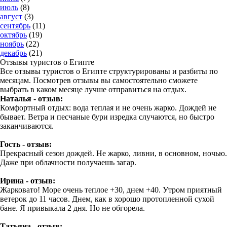
июль
(8)
август
(3)
сентябрь
(11)
октябрь
(19)
ноябрь
(22)
декабрь
(21)
Отзывы туристов о Египте
Все отзывы туристов о Египте структурированы и разбиты по
месяцам. Посмотрев отзывы вы самостоятельно сможете
выбрать в каком месяце лучше отправиться на отдых.
Наталья - отзыв:
Комфортный отдых: вода теплая и не очень жарко. Дождей не
бывает. Ветра и песчаные бури изредка случаются, но быстро
заканчиваются.
Гость - отзыв:
Прекрасный сезон дождей. Не жарко, ливни, в основном, ночью.
Даже при облачности получаешь загар.
Ирина - отзыв:
Жарковато! Море очень теплое +30, днем +40. Утром приятный
ветерок до 11 часов. Днем, как в хорошо протопленной сухой
бане. Я привыкала 2 дня. Но не обгорела.
Татьяна - отзыв: