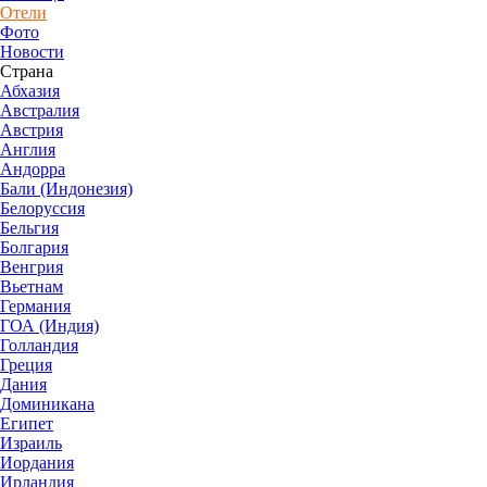
Отели
Фото
Новости
Страна
Абхазия
Австралия
Австрия
Англия
Андорра
Бали (Индонезия)
Белоруссия
Бельгия
Болгария
Венгрия
Вьетнам
Германия
ГОА (Индия)
Голландия
Греция
Дания
Доминикана
Египет
Израиль
Иордания
Ирландия