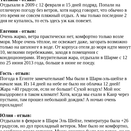
Отдыхали в 2009 с 12 февраля и 15 дней подряд. Попали на
отличную погоду без ветров, хотя народ говорит, что обычно в
это время не совсем пляжный отдых. А мы только последние 2
дня не купались, то есть здесь уж как повезет.
Евгения - отзыв:
Очень жарко, ветра практически нет, комфортно только возле
моря. Море очень тёплое, не освежает даже, загорать возможно
только на шезлонге в воде. От корпуса отеля до моря идти минут
10, мелкими перебежками, заходя в помещения с
кондиционерами. Изнурительная жара, отдыхали в Шарме с 12
по 25 июня 2013 года, больше в июне не поеду.
Гость - отзыв:
Погода в Египте замечательная! Мы были в Шарм-эль-шейхе в
начале мая. Из 14 дней на небе не было ни облачка 12 дней!
Жара +40 градусов, если не больше! Сухой воздух! Мой нос
выздоровел в таком климате! Хотя, когда мы ехали в Каир через
пустыни, там прошел небольшой дождик! А ночью очень
прохладно!
Юлия - отзыв:
Отдыхали в феврале в Шарм Эль Шейхе, температура была +26
градусов, но дул прохладный ветерок. Мне было не комфортно,