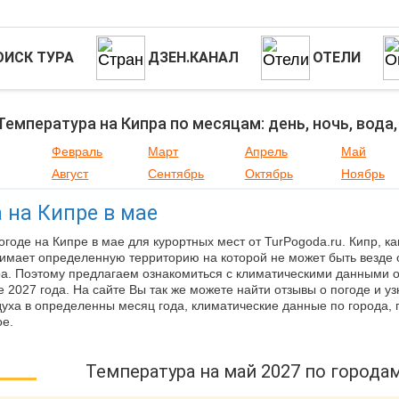
ОИСК ТУРА
ДЗЕН.КАНАЛ
ОТЕЛИ
Температура на Кипра по месяцам: день, ночь, вода
Февраль
Март
Апрель
Май
Август
Сентябрь
Октябрь
Ноябрь
 на Кипре в мае
огоде на Кипре в мае для курортных мест от TurPogoda.ru. Кипр, ка
нимает определенную территорию на которой не может быть везде
а. Поэтому предлагаем ознакомиться с климатическими данными 
е 2027 года. На сайте Вы так же можете найти отзывы о погоде и у
духа в определенны месяц года, климатические данные по города, 
ое.
Температура на май 2027 по города