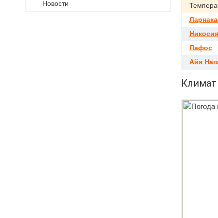
Новости
Темпера
Ларнака
Никоси
Пафос
Айя Нап
Климат