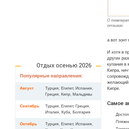
О температ
отзывах
а вот зонт
И хотя в 
других раз
купания в
Отдых осенью 2026
Кипра, нич
Популярные направления:
сопровож
желающий 
Август
Турция, Египет, Испания,
Кипре.
Греция, Кипр, Мальдивы
Самое а
Сентябрь
Турция, Египет, Греция,
Италия, Куба, Болгария
Достоп
Пляжны
Октябрь
Турция, Египет, Испания,
Темпер