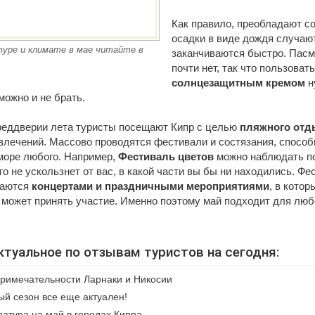
Как правило, преобладают с
осадки в виде дождя случают
уре и климате в мае читайте в
заканчиваются быстро. Пасм
почти нет, так что пользоват
солнцезащитным кремом
н
 можно и не брать.
преддверии лета туристы посещают Кипр с целью
пляжного отд
влечений. Массово проводятся фестивали и состязания, способ
 море любого. Например,
Фестиваль цветов
можно наблюдать по
то не ускользнет от вас, в какой части вы бы ни находились. Фе
даются
концертами и праздничными мероприятиями
, в кото
может принять участие. Именно поэтому май подходит для люб
ктуальное по отзывам туристов на сегодня:
римечательности Ларнаки и Никосии
й сезон все еще актуален!
атура на май в городах Кипра