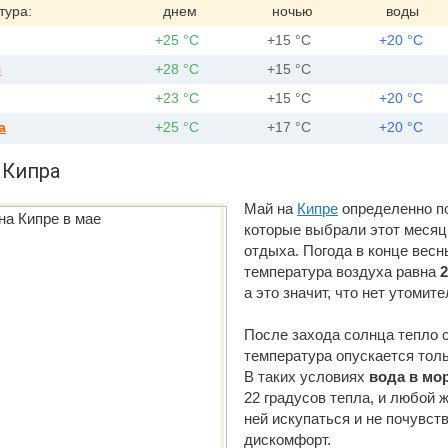
тура:
днем
ночью
воды
+25 °С
+15 °С
+20 °С
я
+28 °С
+15 °С
+23 °С
+15 °С
+20 °С
а
+25 °С
+17 °С
+20 °С
 Кипра
Май на
Кипре
определенно по
которые выбрали этот месяц
отдыха. Погода в конце весн
температура воздуха равна
2
а это значит, что нет утомит
После захода солнца тепло с
температура опускается толь
В таких условиях
вода в мо
22 градусов тепла, и любой
ней искупаться и не почувств
дискомфорт.