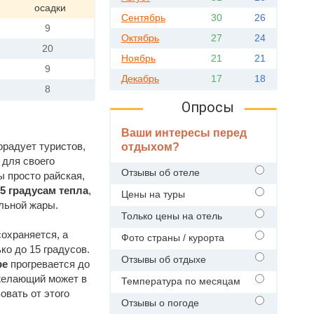
осадки
Сентябрь
30
26
9
Октябрь
27
24
20
Ноябрь
21
21
9
Декабрь
17
18
8
Опросы
Ваши интересы перед
радует туристов,
отдыхом?
 для своего
Отзывы об отеле
ы просто райская,
5 градусам тепла
,
Цены на туры
ельной жары.
Только цены на отель
охраняется, а
Фото страны / курорта
ко до 15 градусов.
Отзывы об отдыхе
ре
прогревается до
 желающий может в
Температура по месяцам
овать от этого
Отзывы о погоде