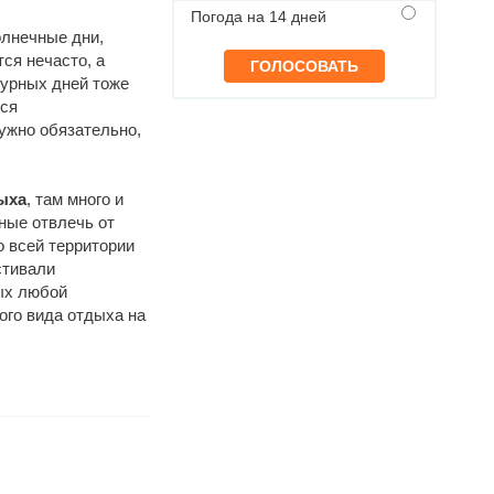
Погода на 14 дней
олнечные дни,
ся нечасто, а
урных дней тоже
ься
ужно обязательно,
ыха
, там много и
ные отвлечь от
 всей территории
стивали
рых любой
ого вида отдыха на