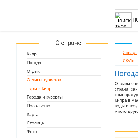
П
О стране
Январь
Кипр
Июль
Погода
Отдых
Погода
Отзывы туристов
Отзывы о п
Туры в Кипр
страна, за
температур
Города и курорты
Кипра в ма
Посольство
воды и воз
много друг
Карта
Столица
Фото