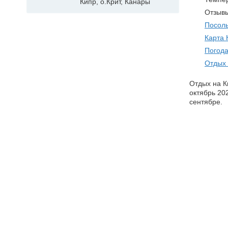
Кипр, о.Крит, Канары
Отзывы
Посоль
Карта 
Погода
Отдых 
Отдых на К
октябрь 20
сентябре.