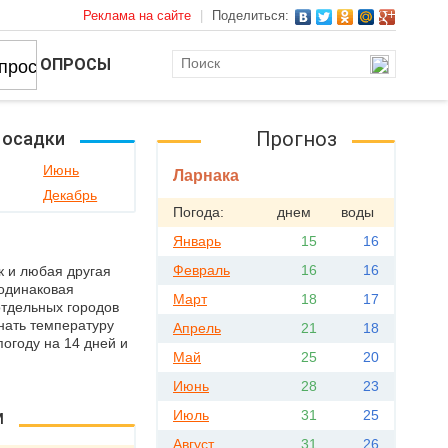
Реклама на сайте
|
Поделиться:
ОПРОСЫ
Прогноз
, осадки
Июнь
Ларнака
Декабрь
Погода:
днем
воды
Январь
15
16
Февраль
16
16
к и любая другая
 одинаковая
Март
18
17
отдельных городов
знать температуру
Апрель
21
18
погоду на 14 дней и
Май
25
20
Июнь
28
23
м
Июль
31
25
Август
31
26